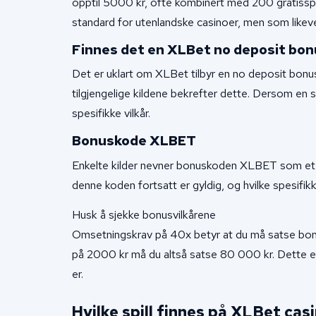
opptil 5000 kr, ofte kombinert med 200 gratisspi
standard for utenlandske casinoer, men som likev
Finnes det en XLBet no deposit bo
Det er uklart om XLBet tilbyr en no deposit bonu
tilgjengelige kildene bekrefter dette. Dersom en s
spesifikke vilkår.
Bonuskode XLBET
Enkelte kilder nevner bonuskoden XLBET som et alte
denne koden fortsatt er gyldig, og hvilke spesifikke
Husk å sjekke bonusvilkårene
Omsetningskrav på 40x betyr at du må satse bonu
på 2000 kr må du altså satse 80 000 kr. Dette er e
er.
Hvilke spill finnes på XLBet cas