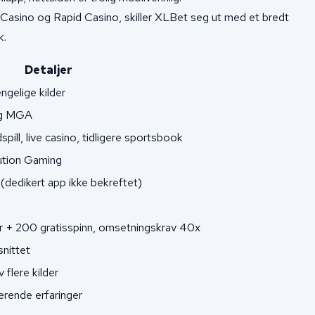
asino og Rapid Casino, skiller XLBet seg ut med et bredt
k.
Detaljer
jengelige kilder
ig MGA
pill, live casino, tidligere sportsbook
ution Gaming
(dedikert app ikke bekreftet)
r + 200 gratisspinn, omsetningskrav 40x
nittet
flere kilder
ierende erfaringer