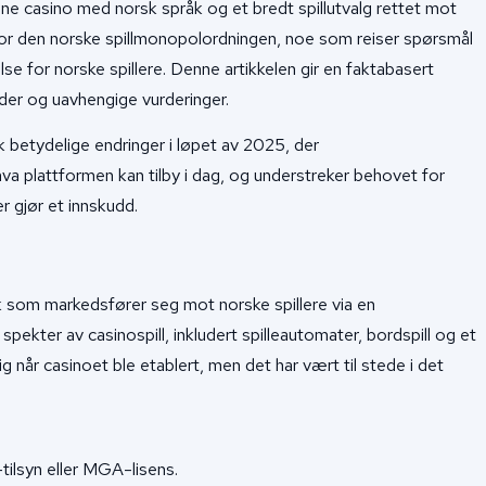
ne casino med norsk språk og et bredt spillutvalg rettet mot
or den norske spillmonopolordningen, noe som reiser spørsmål
se for norske spillere. Denne artikkelen gir en faktabasert
der og uavhengige vurderinger.
k betydelige endringer i løpet av 2025, der
hva plattformen kan tilby i dag, og understreker behovet for
r gjør et innskudd.
k som markedsfører seg mot norske spillere via en
spekter av casinospill, inkludert spilleautomater, bordspill og et
g når casinoet ble etablert, men det har vært til stede i det
tilsyn eller MGA-lisens.