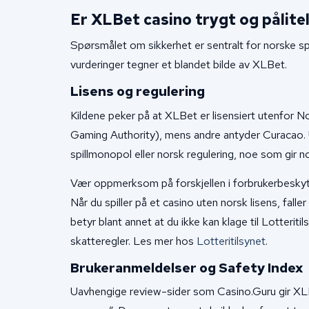
Er XLBet casino trygt og pålitel
Spørsmålet om sikkerhet er sentralt for norske sp
vurderinger tegner et blandet bilde av XLBet.
Lisens og regulering
Kildene peker på at XLBet er lisensiert utenfor 
Gaming Authority), mens andre antyder Curacao. U
spillmonopol eller norsk regulering, noe som gir no
Vær oppmerksom på forskjellen i forbrukerbesky
Når du spiller på et casino uten norsk lisens, fal
betyr blant annet at du ikke kan klage til Lotterit
skatteregler. Les mer hos
Lotteritilsynet
.
Brukeranmeldelser og Safety Index
Uavhengige review-sider som Casino.Guru gir XL