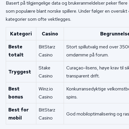
Basert på tilgjengelige data og brukeranmeldelser peker flere
som populære blant norske spillere. Under følger en oversikt 
kategorier som ofte vektlegges.
Kategori
Casino
Begrunnels
Beste
BitStarz
Stort spillutvalg med over 3500
totalt
Casino
omdømme på forum.
Stake
Curaçao-lisens, høye krav til s
Tryggest
Casino
transparent drift.
Best
Winz.io
Konkurransedyktige velkomstb
bonus
Casino
spins.
Best for
BitStarz
God mobiloptimalisering og ras
mobil
Casino