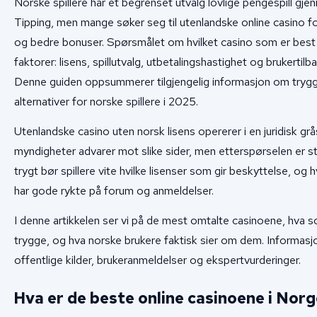
Norske spillere har et begrenset utvalg lovlige pengespill gj
Tipping, men mange søker seg til utenlandske online casino fo
og bedre bonuser. Spørsmålet om hvilket casino som er best 
faktorer: lisens, spillutvalg, utbetalingshastighet og brukertil
Denne guiden oppsummerer tilgjengelig informasjon om tryg
alternativer for norske spillere i 2025.
Utenlandske casino uten norsk lisens opererer i en juridisk g
myndigheter advarer mot slike sider, men etterspørselen er st
trygt bør spillere vite hvilke lisenser som gir beskyttelse, og 
har gode rykte på forum og anmeldelser.
I denne artikkelen ser vi på de mest omtalte casinoene, hva 
trygge, og hva norske brukere faktisk sier om dem. Informasj
offentlige kilder, brukeranmeldelser og ekspertvurderinger.
Hva er de beste online casinoene i Norg