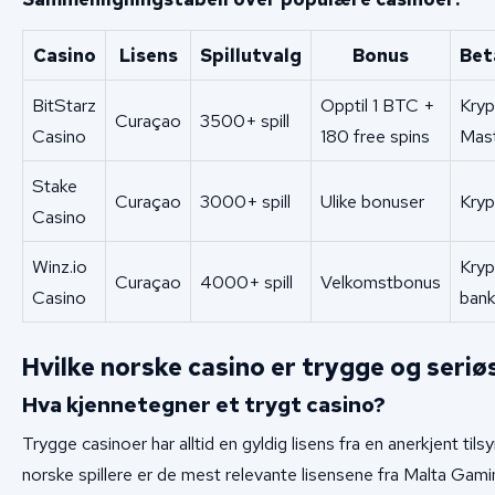
Casino
Lisens
Spillutvalg
Bonus
Bet
BitStarz
Opptil 1 BTC +
Kryp
Curaçao
3500+ spill
Casino
180 free spins
Mast
Stake
Curaçao
3000+ spill
Ulike bonuser
Kryp
Casino
Winz.io
Kryp
Curaçao
4000+ spill
Velkomstbonus
Casino
bank
Hvilke norske casino er trygge og seriø
Hva kjennetegner et trygt casino?
Trygge casinoer har alltid en gyldig lisens fra en anerkjent til
norske spillere er de mest relevante lisensene fra Malta Gami