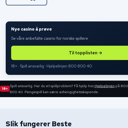
Nye casino å prøve
Se våre anbefalte casino for norske spillere.
Til topplisten →
18+ · Spill ansvarlig · Hjelpelinjen 800 800 40.
Spill ansvarlig. Har du et spillproblem? Få hjelp hos
Hjelpelinjen
på 800
18+
800 40. Pengespill kan være avhengighetsskapende.
Slik fungerer Beste