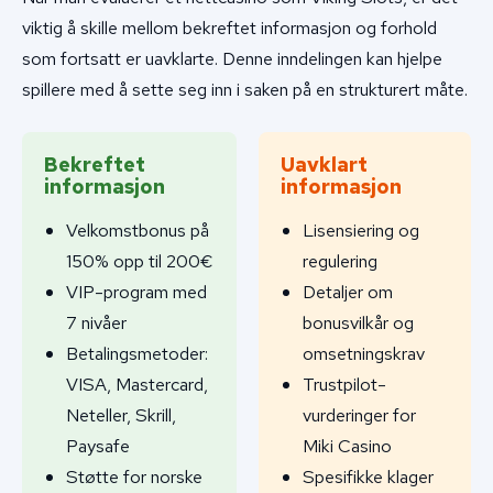
viktig å skille mellom bekreftet informasjon og forhold
som fortsatt er uavklarte. Denne inndelingen kan hjelpe
spillere med å sette seg inn i saken på en strukturert måte.
Bekreftet
Uavklart
informasjon
informasjon
Velkomstbonus på
Lisensiering og
150% opp til 200€
regulering
VIP-program med
Detaljer om
7 nivåer
bonusvilkår og
Betalingsmetoder:
omsetningskrav
VISA, Mastercard,
Trustpilot-
Neteller, Skrill,
vurderinger for
Paysafe
Miki Casino
Støtte for norske
Spesifikke klager