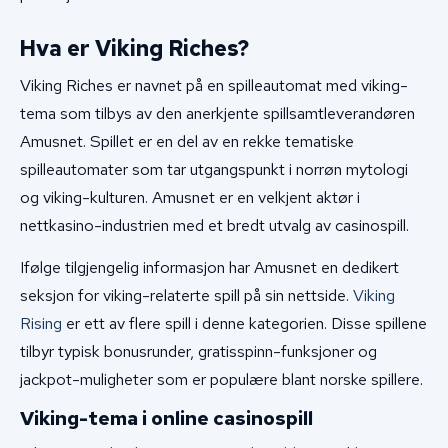
Hva er Viking Riches?
Viking Riches er navnet på en spilleautomat med viking-
tema som tilbys av den anerkjente spillsamtleverandøren
Amusnet. Spillet er en del av en rekke tematiske
spilleautomater som tar utgangspunkt i norrøn mytologi
og viking-kulturen. Amusnet er en velkjent aktør i
nettkasino-industrien med et bredt utvalg av casinospill.
Ifølge tilgjengelig informasjon har Amusnet en dedikert
seksjon for viking-relaterte spill på sin nettside.
Viking
Rising
er ett av flere spill i denne kategorien. Disse spillene
tilbyr typisk bonusrunder, gratisspinn-funksjoner og
jackpot-muligheter som er populære blant norske spillere.
Viking-tema i online casinospill