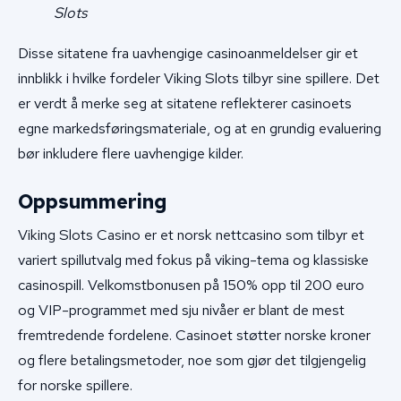
Slots
Disse sitatene fra uavhengige casinoanmeldelser gir et
innblikk i hvilke fordeler Viking Slots tilbyr sine spillere. Det
er verdt å merke seg at sitatene reflekterer casinoets
egne markedsføringsmateriale, og at en grundig evaluering
bør inkludere flere uavhengige kilder.
Oppsummering
Viking Slots Casino er et norsk nettcasino som tilbyr et
variert spillutvalg med fokus på viking-tema og klassiske
casinospill. Velkomstbonusen på 150% opp til 200 euro
og VIP-programmet med sju nivåer er blant de mest
fremtredende fordelene. Casinoet støtter norske kroner
og flere betalingsmetoder, noe som gjør det tilgjengelig
for norske spillere.