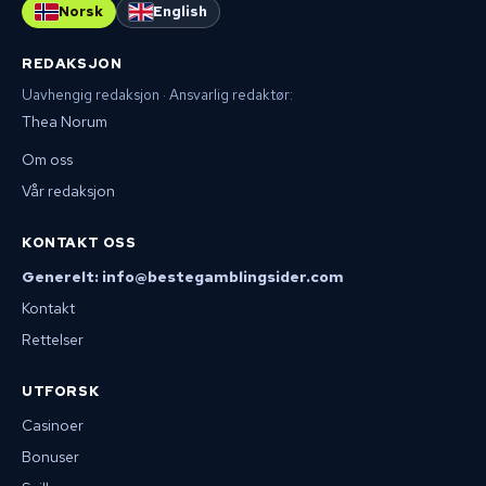
Norsk
English
REDAKSJON
Uavhengig redaksjon · Ansvarlig redaktør:
Thea Norum
Om oss
Vår redaksjon
KONTAKT OSS
Generelt: info@bestegamblingsider.com
Kontakt
Rettelser
UTFORSK
Casinoer
Bonuser