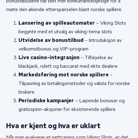
bonustilbudene har blitt mer konkurransedyktige for å
møte den økende etterspørselen blant norske spillere.
Lansering av spilleautomater
– Viking Slots
begynte med et utvalg av viking-tema slots
Utvidelse av bonustilbud
– Introduksjon av
velkomstbonus og VIP-program
Live casino-integrasjon
– Tilføyelse av
blackjack, rulett og baccarat med ekte dealere
Markedsføring mot norske spillere
–
Tilpasning av betalingsmetoder og valuta for norske
brukere
Periodiske kampanjer
– Løpende bonuser og
gratisspinn-aksjoner for eksisterende spillere
Hva er kjent og hva er uklart
Når man evaluerer et nettcasino som Viking Slots, er det