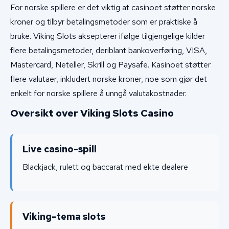
For norske spillere er det viktig at casinoet støtter norske
kroner og tilbyr betalingsmetoder som er praktiske å
bruke. Viking Slots aksepterer ifølge tilgjengelige kilder
flere betalingsmetoder, deriblant bankoverføring, VISA,
Mastercard, Neteller, Skrill og Paysafe. Kasinoet støtter
flere valutaer, inkludert norske kroner, noe som gjør det
enkelt for norske spillere å unngå valutakostnader.
Oversikt over Viking Slots Casino
Live casino-spill
Blackjack, rulett og baccarat med ekte dealere
Viking-tema slots