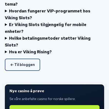
tema?
Hvordan fungerer VIP-programmet hos
Viking Slots?
Er Viking Slots tilgjengelig for mobile
enheter?
Hvilke betalingsmetoder støtter Viking
Slots?
Hva er Viking Rising?
← Til bloggen
Nye casino å prøve
Se våre anbefalte casino for norske spillere.