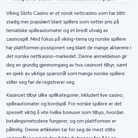
Viking Slots Casino er et norsk nettcasino som har blitt
stadig mer populært blant spillere som setter pris på
tematiske spilleautomater og et bredt utvalg av
casinospill. Med fokus på viking-tema og norske spillere
har plattformen posisjonert seg blant de mange aktørene i
det norske nettkasino-markedet. Denne anmeldelsen gir
deg en grundig gjennomgang av hva casinoet tilbyr, samt
en sjekk av viktige spørsmål som mange norske spillere
stiller seg før de registrerer seg.
Kasinoet tilbyr ulike spillkategorier, inkludert live casino,
spilleautomater og bordspill. For norske spillere er det
spesielt viktig å vite hvilke bonuser som tilbys, hvordan
betalingsmetodene fungerer, og om plattformen er
pålitelig. Denne artikkelen tar for seg de mest stilte