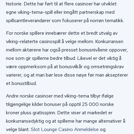
historie. Dette har ført til at flere casinoer har utviklet
egne viking-tema-spill eller inngått partnerskap med
spillsamtleverandører som fokuserer på norrøn tematikk.
For norske spillere innebærer dette et bredt utvalg av
viking-relaterte casinospill å velge mellom. Konkurransen
mellom aktørene har også presset bonusnivåene oppover,
noe som gir spillerne bedre tilbud. Likevel er det viktig å
være oppmerksom på at bonusvilkår og omsetningskrav
varierer, og at man bør lese disse nøye før man aksepterer
et bonustilbud.
Andre norske casinoer med viking-tema tilbyr ifølge
tilgjengelige kilder bonuser på opptil 25 000 norske
kroner pluss gratisspinn. Dette viser at markedet er
konkurransedyktig og at spillerne har mange alternativer å
velge blant.
Slot Lounge Casino Anmeldelse
og