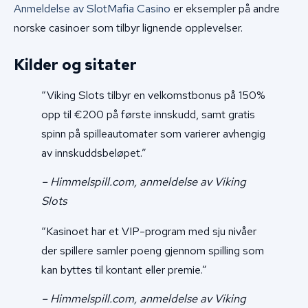
Anmeldelse av SlotMafia Casino
er eksempler på andre
norske casinoer som tilbyr lignende opplevelser.
Kilder og sitater
“Viking Slots tilbyr en velkomstbonus på 150%
opp til €200 på første innskudd, samt gratis
spinn på spilleautomater som varierer avhengig
av innskuddsbeløpet.”
– Himmelspill.com, anmeldelse av Viking
Slots
“Kasinoet har et VIP-program med sju nivåer
der spillere samler poeng gjennom spilling som
kan byttes til kontant eller premie.”
– Himmelspill.com, anmeldelse av Viking