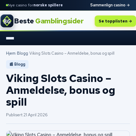
Nye casino for
norske spillere
Sammenlign casino →
Beste
Gamblingsider
Se topplisten →
Hjem
›
Blogg
›
Viking Slots Casino – Anmeldelse, bonus og spill
📰 Blogg
Viking Slots Casino –
Anmeldelse, bonus og
spill
Publisert 21 April 2026