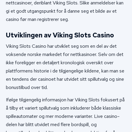
nettcasinoer, deriblant Viking Slots. Slike anmeldelser kan
gi et godt utgangspunkt for å danne seg et bilde av et
casino før man registrerer seg.
Utviklingen av Viking Slots Casino
Viking Slots Casino har utviklet seg som en del av det
voksende norske markedet for nettkasinoer. Selv om det
ikke foreligger en detaljert kronologisk oversikt over
plattformens historie i de tilgjengelige kildene, kan man se
en tendens der casinoet har utvidet sitt spillutvalg og sine
bonustilbud over tid.
Ifølge tilgjengelig informasjon har Viking Slots fokusert på
å tilby et variert spillutvalg som inkluderer både klassiske
spilleautomater og mer moderne varianter. Live casino-
delen har blitt utvidet med flere bordspill, og