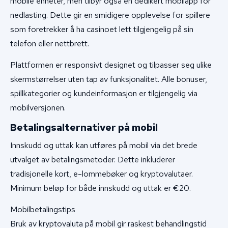
mobile enheter, men tilbyr også en dedikert mobilapp for
nedlasting. Dette gir en smidigere opplevelse for spillere
som foretrekker å ha casinoet lett tilgjengelig på sin
telefon eller nettbrett.
Plattformen er responsivt designet og tilpasser seg ulike
skermstørrelser uten tap av funksjonalitet. Alle bonuser,
spillkategorier og kundeinformasjon er tilgjengelig via
mobilversjonen.
Betalingsalternativer på mobil
Innskudd og uttak kan utføres på mobil via det brede
utvalget av betalingsmetoder. Dette inkluderer
tradisjonelle kort, e-lommebøker og kryptovalutaer.
Minimum beløp for både innskudd og uttak er €20.
Mobilbetalingstips
Bruk av kryptovaluta på mobil gir raskest behandlingstid