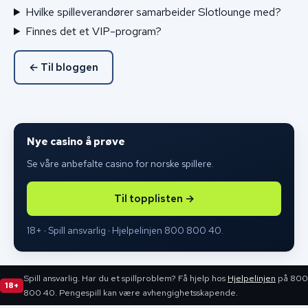
Hvilke spilleverandører samarbeider Slotlounge med?
Finnes det et VIP-program?
← Til bloggen
Nye casino å prøve
Se våre anbefalte casino for norske spillere.
Til topplisten →
18+ · Spill ansvarlig · Hjelpelinjen 800 800 40.
Spill ansvarlig. Har du et spillproblem? Få hjelp hos
Hjelpelinjen
på 800
18+
800 40. Pengespill kan være avhengighetsskapende.