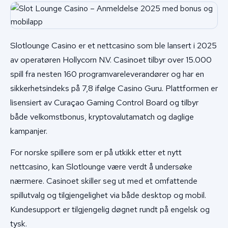
Slotlounge Casino er et nettcasino som ble lansert i 2025
av operatøren Hollycorn N.V. Casinoet tilbyr over 15.000
spill fra nesten 160 programvareleverandører og har en
sikkerhetsindeks på 7,8 ifølge Casino Guru. Plattformen er
lisensiert av Curaçao Gaming Control Board og tilbyr
både velkomstbonus, kryptovalutamatch og daglige
kampanjer.
For norske spillere som er på utkikk etter et nytt
nettcasino, kan Slotlounge være verdt å undersøke
nærmere. Casinoet skiller seg ut med et omfattende
spillutvalg og tilgjengelighet via både desktop og mobil.
Kundesupport er tilgjengelig døgnet rundt på engelsk og
tysk.