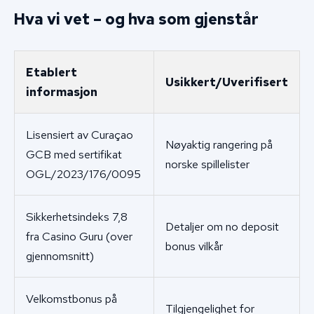
Hva vi vet – og hva som gjenstår
Etablert
Usikkert/Uverifisert
informasjon
Lisensiert av Curaçao
Nøyaktig rangering på
GCB med sertifikat
norske spillelister
OGL/2023/176/0095
Sikkerhetsindeks 7,8
Detaljer om no deposit
fra Casino Guru (over
bonus vilkår
gjennomsnitt)
Velkomstbonus på
Tilgjengelighet for