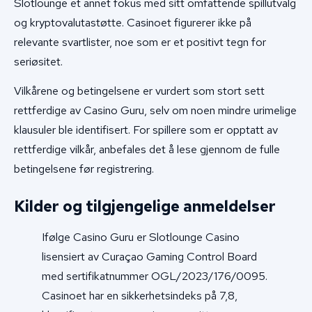
Slotlounge et annet fokus med sitt omfattende spillutvalg
og kryptovalutastøtte. Casinoet figurerer ikke på
relevante svartlister, noe som er et positivt tegn for
seriøsitet.
Vilkårene og betingelsene er vurdert som stort sett
rettferdige av Casino Guru, selv om noen mindre urimelige
klausuler ble identifisert. For spillere som er opptatt av
rettferdige vilkår, anbefales det å lese gjennom de fulle
betingelsene før registrering.
Kilder og tilgjengelige anmeldelser
Ifølge Casino Guru er Slotlounge Casino
lisensiert av Curaçao Gaming Control Board
med sertifikatnummer OGL/2023/176/0095.
Casinoet har en sikkerhetsindeks på 7,8,