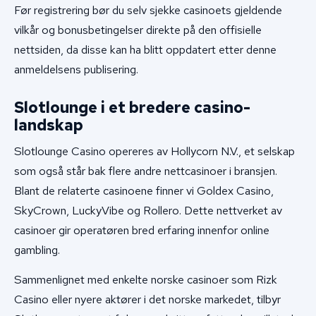
Før registrering bør du selv sjekke casinoets gjeldende
vilkår og bonusbetingelser direkte på den offisielle
nettsiden, da disse kan ha blitt oppdatert etter denne
anmeldelsens publisering.
Slotlounge i et bredere casino-
landskap
Slotlounge Casino opereres av Hollycorn N.V., et selskap
som også står bak flere andre nettcasinoer i bransjen.
Blant de relaterte casinoene finner vi Goldex Casino,
SkyCrown, LuckyVibe og Rollero. Dette nettverket av
casinoer gir operatøren bred erfaring innenfor online
gambling.
Sammenlignet med enkelte norske casinoer som Rizk
Casino eller nyere aktører i det norske markedet, tilbyr