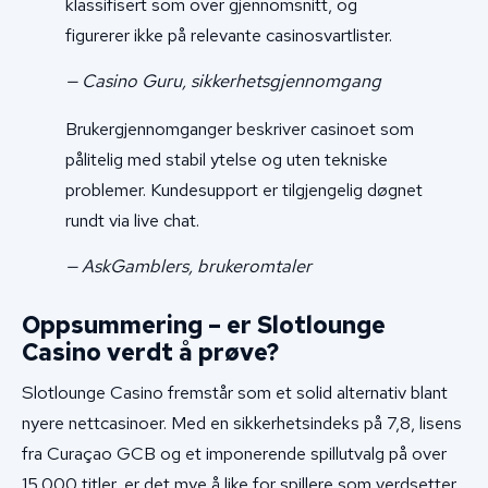
klassifisert som over gjennomsnitt, og
figurerer ikke på relevante casinosvartlister.
— Casino Guru, sikkerhetsgjennomgang
Brukergjennomganger beskriver casinoet som
pålitelig med stabil ytelse og uten tekniske
problemer. Kundesupport er tilgjengelig døgnet
rundt via live chat.
— AskGamblers, brukeromtaler
Oppsummering – er Slotlounge
Casino verdt å prøve?
Slotlounge Casino fremstår som et solid alternativ blant
nyere nettcasinoer. Med en sikkerhetsindeks på 7,8, lisens
fra Curaçao GCB og et imponerende spillutvalg på over
15.000 titler, er det mye å like for spillere som verdsetter