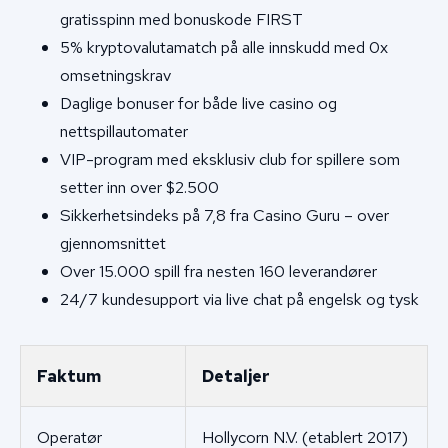
gratisspinn med bonuskode FIRST
5% kryptovalutamatch på alle innskudd med 0x
omsetningskrav
Daglige bonuser for både live casino og
nettspillautomater
VIP-program med eksklusiv club for spillere som
setter inn over $2.500
Sikkerhetsindeks på 7,8 fra Casino Guru – over
gjennomsnittet
Over 15.000 spill fra nesten 160 leverandører
24/7 kundesupport via live chat på engelsk og tysk
Faktum
Detaljer
Operatør
Hollycorn N.V. (etablert 2017)