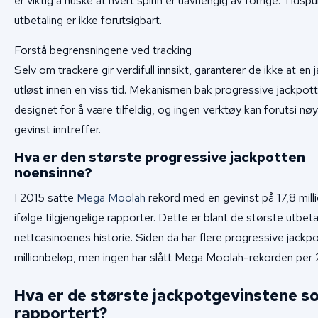
er viktig å huske at hvert spinn er uavhengig av forrige. Tidsp
utbetaling er ikke forutsigbart.
Forstå begrensningene ved tracking
Selv om trackere gir verdifull innsikt, garanterer de ikke at en ja
utløst innen en viss tid. Mekanismen bak progressive jackpott
designet for å være tilfeldig, og ingen verktøy kan forutsi nøy
gevinst inntreffer.
Hva er den største progressive jackpotten
noensinne?
I 2015 satte
Mega Moolah
rekord med en gevinst på 17,8 mill
ifølge tilgjengelige rapporter. Dette er blant de største utbeta
nettcasinoenes historie. Siden da har flere progressive jackp
millionbeløp, men ingen har slått Mega Moolah-rekorden per
Hva er de største jackpotgevinstene s
rapportert?