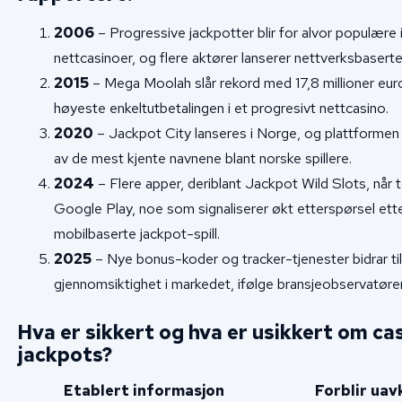
2006
– Progressive jackpotter blir for alvor populære 
nettcasinoer, og flere aktører lanserer nettverksbaserte
2015
– Mega Moolah slår rekord med 17,8 millioner eur
høyeste enkeltutbetalingen i et progresivt nettcasino.
2020
– Jackpot City lanseres i Norge, og plattformen b
av de mest kjente navnene blant norske spillere.
2024
– Flere apper, deriblant Jackpot Wild Slots, når
Google Play, noe som signaliserer økt etterspørsel ett
mobilbaserte jackpot-spill.
2025
– Nye bonus-koder og tracker-tjenester bidrar til
gjennomsiktighet i markedet, ifølge bransjeobservatører
Hva er sikkert og hva er usikkert om ca
jackpots?
Etablert informasjon
Forblir uav