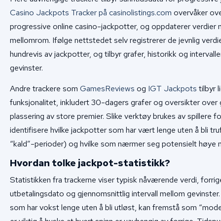
Casino Jackpots Tracker på casinolistings.com
overvåker ov
progressive online casino-jackpotter, og oppdaterer verdier
mellomrom. Ifølge nettstedet selv registrerer de jevnlig verd
hundrevis av jackpotter, og tilbyr grafer, historikk og intervall
gevinster.
Andre trackere som
GamesReviews
og
IGT Jackpots
tilbyr 
funksjonalitet, inkludert 30-dagers grafer og oversikter over
plassering av store premier. Slike verktøy brukes av spillere fo
identifisere hvilke jackpotter som har vært lenge uten å bli tru
“kald”-perioder) og hvilke som nærmer seg potensielt høye n
Hvordan tolke jackpot-statistikk?
Statistikken fra trackerne viser typisk nåværende verdi, forrig
utbetalingsdato og gjennomsnittlig intervall mellom gevinster
som har vokst lenge uten å bli utløst, kan fremstå som “mod