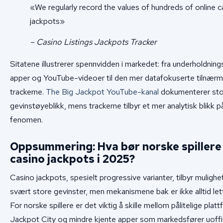
«We regularly record the values of hundreds of online c
jackpots»
– Casino Listings Jackpots Tracker
Sitatene illustrerer spennvidden i markedet: fra underholdning
apper og YouTube-videoer til den mer datafokuserte tilnær
trackerne.
The Big Jackpot YouTube-kanal
dokumenterer sto
gevinstøyeblikk, mens trackerne tilbyr et mer analytisk blikk
fenomen.
Oppsummering: Hva bør norske spillere
casino jackpots i 2025?
Casino jackpots, spesielt progressive varianter, tilbyr mulighe
svært store gevinster, men mekanismene bak er ikke alltid lett
For norske spillere er det viktig å skille mellom pålitelige pla
Jackpot City og mindre kjente apper som markedsfører uoffi