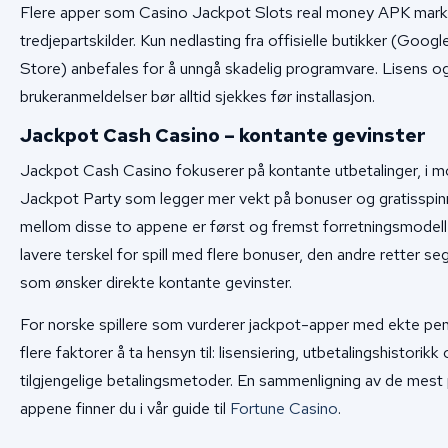
Flere apper som Casino Jackpot Slots real money APK mark
tredjepartskilder. Kun nedlasting fra offisielle butikker (Googl
Store) anbefales for å unngå skadelig programvare. Lisens o
brukeranmeldelser bør alltid sjekkes før installasjon.
Jackpot Cash Casino – kontante gevinster
Jackpot Cash Casino fokuserer på kontante utbetalinger, i mo
Jackpot Party som legger mer vekt på bonuser og gratisspinn
mellom disse to appene er først og fremst forretningsmodelle
lavere terskel for spill med flere bonuser, den andre retter se
som ønsker direkte kontante gevinster.
For norske spillere som vurderer jackpot-apper med ekte pen
flere faktorer å ta hensyn til: lisensiering, utbetalingshistorikk
tilgjengelige betalingsmetoder. En sammenligning av de mes
appene finner du i vår guide til
Fortune Casino
.