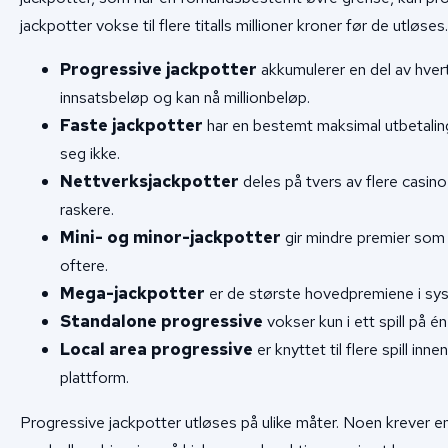
jackpotter vokse til flere titalls millioner kroner før de utløses.
Progressive jackpotter
akkumulerer en del av hver
innsatsbeløp og kan nå millionbeløp.
Faste jackpotter
har en bestemt maksimal utbetalin
seg ikke.
Nettverksjackpotter
deles på tvers av flere casin
raskere.
Mini- og minor-jackpotter
gir mindre premier som 
oftere.
Mega-jackpotter
er de største hovedpremiene i sy
Standalone progressive
vokser kun i ett spill på é
Local area progressive
er knyttet til flere spill inne
plattform.
Progressive jackpotter utløses på ulike måter. Noen krever 