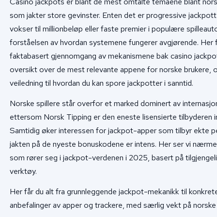
Casino jackpots er blant de mest omtalte temaene blant norsk
som jakter store gevinster. Enten det er progressive jackpot
vokser til millionbeløp eller faste premier i populære spilleaut
forståelsen av hvordan systemene fungerer avgjørende. Her f
faktabasert gjennomgang av mekanismene bak casino jackpo
oversikt over de mest relevante appene for norske brukere, 
veiledning til hvordan du kan spore jackpotter i sanntid.
Norske spillere står overfor et marked dominert av internasjo
ettersom Norsk Tipping er den eneste lisensierte tilbyderen i
Samtidig øker interessen for jackpot-apper som tilbyr ekte p
jakten på de nyeste bonuskodene er intens. Her ser vi nærme
som rører seg i jackpot-verdenen i 2025, basert på tilgjengel
verktøy.
Her får du alt fra grunnleggende jackpot-mekanikk til konkret
anbefalinger av apper og trackere, med særlig vekt på norske 