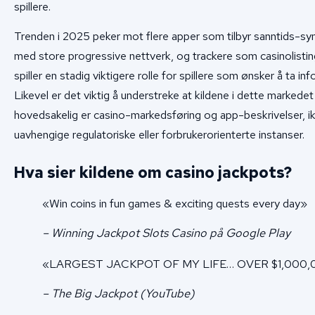
spillere.
Trenden i 2025 peker mot flere apper som tilbyr sanntids-sy
med store progressive nettverk, og trackere som casinolisti
spiller en stadig viktigere rolle for spillere som ønsker å ta in
Likevel er det viktig å understreke at kildene i dette markedet
hovedsakelig er casino-markedsføring og app-beskrivelser, i
uavhengige regulatoriske eller forbrukerorienterte instanser.
Hva sier kildene om casino jackpots?
«Win coins in fun games & exciting quests every day»
– Winning Jackpot Slots Casino på Google Play
«LARGEST JACKPOT OF MY LIFE… OVER $1,000,00
– The Big Jackpot (YouTube)