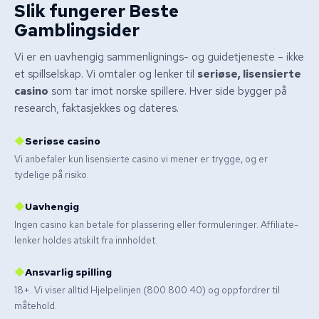
Slik fungerer Beste
Gamblingsider
Vi er en uavhengig sammenlignings- og guidetjeneste – ikke
et spillselskap. Vi omtaler og lenker til
seriøse, lisensierte
casino
som tar imot norske spillere. Hver side bygger på
research, faktasjekkes og dateres.
◆
Seriøse casino
Vi anbefaler kun lisensierte casino vi mener er trygge, og er
tydelige på risiko.
◆
Uavhengig
Ingen casino kan betale for plassering eller formuleringer. Affiliate-
lenker holdes atskilt fra innholdet.
◆
Ansvarlig spilling
18+. Vi viser alltid Hjelpelinjen (800 800 40) og oppfordrer til
måtehold.