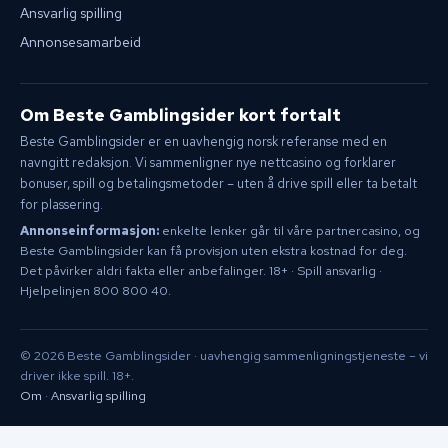
Ansvarlig spilling
Annonsesamarbeid
Om Beste Gamblingsider kort fortalt
Beste Gamblingsider er en uavhengig norsk referanse med en
navngitt redaksjon. Vi sammenligner nye nettcasino og forklarer
bonuser, spill og betalingsmetoder – uten å drive spill eller ta betalt
for plassering.
Annonseinformasjon:
enkelte lenker går til våre partnercasino, og
Beste Gamblingsider kan få provisjon uten ekstra kostnad for deg.
Det påvirker aldri fakta eller anbefalinger. 18+ · Spill ansvarlig ·
Hjelpelinjen 800 800 40.
© 2026 Beste Gamblingsider · uavhengig sammenligningstjeneste – vi
driver ikke spill. 18+.
Om
·
Ansvarlig spilling