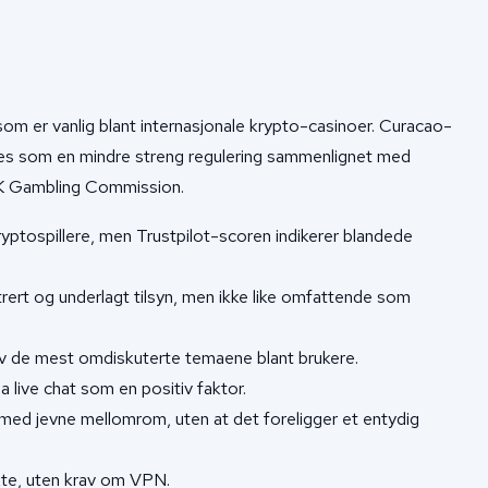
om er vanlig blant internasjonale krypto-casinoer. Curacao-
egnes som en mindre streng regulering sammenlignet med
UK Gambling Commission.
ryptospillere, men Trustpilot-scoren indikerer blandede
trert og underlagt tilsyn, men ikke like omfattende som
 av de mest omdiskuterte temaene blant brukere.
 live chat som en positiv faktor.
ed jevne mellomrom, uten at det foreligger et entydig
kte, uten krav om VPN.