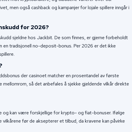
et, men også cashback og kampanjer for lojale spillere inngår i
nnskudd for 2026?
nskudd sjeldne hos Jackbit. De som finnes, er gjerne forbeholdt
enn en tradisjonell no-deposit-bonus. Per 2026 er det ikke
pillere.
?
ddsbonus der casinoet matcher en prosentandel av første
e mellomrom, så det anbefales å sjekke gjeldende vilkår direkte
og kan være forskjellige for krypto- og fiat-bonuser. Ifølge
e vilkårene før de aksepterer et tilbud, da kravene kan påvirke