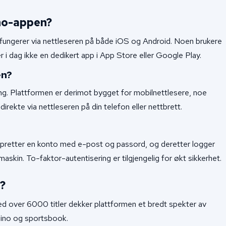
no-appen?
m fungerer via nettleseren på både iOS og Android. Noen brukere
 i dag ikke en dedikert app i App Store eller Google Play.
en?
ting. Plattformen er derimot bygget for mobilnettlesere, noe
 direkte via nettleseren på din telefon eller nettbrett.
oppretter en konto med e-post og passord, og deretter logger
kin. To-faktor-autentisering er tilgjengelig for økt sikkerhet.
t?
Med over 6000 titler dekker plattformen et bredt spekter av
casino og sportsbook.