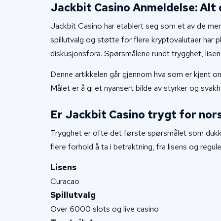
Jackbit Casino Anmeldelse: Alt 
Jackbit Casino har etablert seg som et av de mer
spillutvalg og støtte for flere kryptovalutaer ha
diskusjonsfora. Spørsmålene rundt trygghet, lisens
Denne artikkelen går gjennom hva som er kjent om J
Målet er å gi et nyansert bilde av styrker og svak
Er Jackbit Casino trygt for nors
Trygghet er ofte det første spørsmålet som dukke
flere forhold å ta i betraktning, fra lisens og regul
Lisens
Curacao
Spillutvalg
Over 6000 slots og live casino