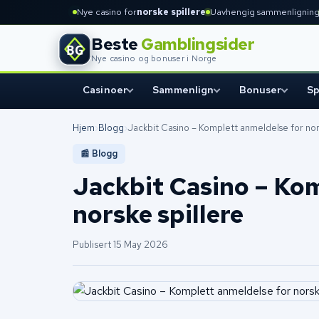
Nye casino for
norske spillere
Uavhengig sammenlignin
Beste
Gamblingsider
Nye casino og bonuser i Norge
Casinoer
Sammenlign
Bonuser
Sp
Hjem
›
Blogg
›
Jackbit Casino – Komplett anmeldelse for nors
📰 Blogg
Jackbit Casino – Kom
norske spillere
Publisert 15 May 2026