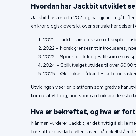
Hvordan har Jackbit utviklet se
Jackbit ble lansert i 2021 og har gjennomgått fle
en kronologisk oversikt over sentrale hendelser i 
2021
– Jackbit lanseres som et krypto-casin
2022
– Norsk grensesnitt introduseres, noe 
2023
– Sportsbook legges til som en ny spil
2024
– Spillutvalget utvides til over 6000 ti
2025
– Økt fokus på kundestøtte og raskere
Utviklingen viser en plattform som gradvis har utv
kom relativt tidlig, noe som kan forklara den sterk
Hva er bekreftet, og hva er for
Når man vurderer Jackbit, er det nyttig å skille
fortsatt er uavklarte eller basert på enkeltstående