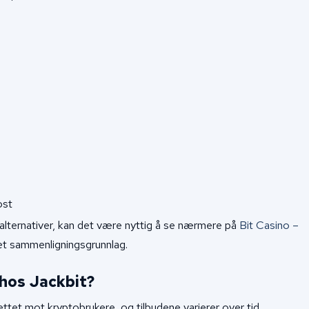
ost
alternativer, kan det være nyttig å se nærmere på
Bit Casino –
 et sammenligningsgrunnlag.
 hos Jackbit?
ttet mot kryptobrukere, og tilbudene varierer over tid.