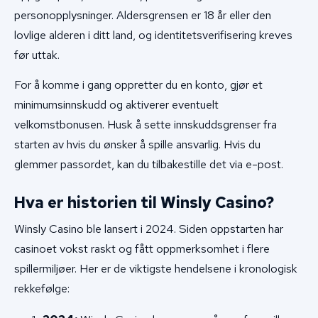
personopplysninger. Aldersgrensen er 18 år eller den
lovlige alderen i ditt land, og identitetsverifisering kreves
før uttak.
For å komme i gang oppretter du en konto, gjør et
minimumsinnskudd og aktiverer eventuelt
velkomstbonusen. Husk å sette innskuddsgrenser fra
starten av hvis du ønsker å spille ansvarlig. Hvis du
glemmer passordet, kan du tilbakestille det via e-post.
Hva er historien til Winsly Casino?
Winsly Casino ble lansert i 2024. Siden oppstarten har
casinoet vokst raskt og fått oppmerksomhet i flere
spillermiljøer. Her er de viktigste hendelsene i kronologisk
rekkefølge: