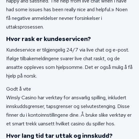
happy and satisfied. The help from live chat when I have
had some issues has been really nice and helpful.» Noen
få negative anmeldelser nevner forsinkelser i
uttaksprosessen.
Hvor rask er kundeservicen?
Kundeservice er tilgjengelig 24/7 via live chat og e-post.
Ifølge tilbakemeldingene svarer live chat raskt, og de
ansatte oppleves som hjelpsomme. Det er også mulig å få
hjelp på norsk.
Godt å vite
Winsly Casino har verktøy for ansvarlig spilling, inkludert
innskuddsgrenser, tapsgrenser og selvutestenging. Disse
finner du i kontoinnstillingene dine. Å bruke slike verktøy er
et smart trekk uansett hvilket casino du spiller hos.
Hvor lang tid tar uttak og innskudd?