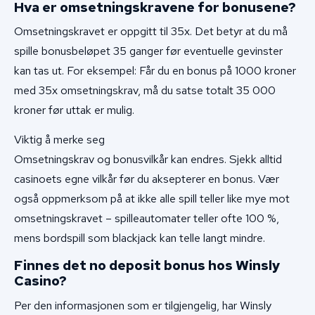
Hva er omsetningskravene for bonusene?
Omsetningskravet er oppgitt til 35x. Det betyr at du må
spille bonusbeløpet 35 ganger før eventuelle gevinster
kan tas ut. For eksempel: Får du en bonus på 1000 kroner
med 35x omsetningskrav, må du satse totalt 35 000
kroner før uttak er mulig.
Viktig å merke seg
Omsetningskrav og bonusvilkår kan endres. Sjekk alltid
casinoets egne vilkår før du aksepterer en bonus. Vær
også oppmerksom på at ikke alle spill teller like mye mot
omsetningskravet – spilleautomater teller ofte 100 %,
mens bordspill som blackjack kan telle langt mindre.
Finnes det no deposit bonus hos Winsly
Casino?
Per den informasjonen som er tilgjengelig, har Winsly