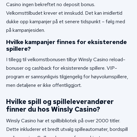
Casino ingen bekreftet no deposit bonus.
Velkomsttilbudet krever et innskudd. Det kan imidlertid
dukke opp kampanjer på et senere tidspunkt – følg med
på kampanjesiden.
Hvilke kampanjer finnes for eksisterende
spillere?
I tillegg til velkomstbonusen tilbyr Winsly Casino reload-
bonuser og cashback for eksisterende spillere. VIP-
program er sannsynligvis tilgjengelig for høyvolumspillere,
men detaljene er ikke offentliggjort.
Hvilke spill og spilleleverandører
finner du hos Winsly Casino?
Winsly Casino har et spillbibliotek på over 2000 titler.
Dette inkluderer et bredt utvalg spilleautomater, bordspill