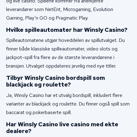
og live casino. Spillene kommer fra anerkjente
leverandører som NetEnt, Microgaming, Evolution
Gaming, Play’n GO og Pragmatic Play.
Hvilke spilleautomater har Winsly Casino?
Spilleautomatene utgjør hoveddelen av spillutvalget. Du
finner både klassiske spilleautomater, video slots og
jackpot-spill fra flere av de største leverandørene i
bransjen. Utvalget oppdateres jevnlig med nye titler.
Tilbyr Winsly Casino bordspill som
blackjack og roulette?
Ja, Winsly Casino har et utvalg bordspill, inkludert flere
varianter av blackjack og roulette. Du finner også spill som
baccarat og pokerbaserte spill.
Har Winsly Casino live casino med ekte
dealere?