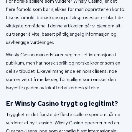
For norske spillere som vurderer Winsly Casino, er det
flere forhold som bør sjekkes før man oppretter en konto.
Lisensforhold, bonuskrav og uttaksprosesser er blant de
viktigste områdene. I denne artikkelen går vi gjennom alt
du trenger å vite, basert på tilgjengelig informasjon og
uavhengige vurderinger.
Winsly Casino markedsfører seg mot et internasjonalt
publikum, men har norsk språk og norske kroner som en
del av tilbudet. Likevel mangler de en norsk lisens, noe
som er verdt å merke seg for spillere som ønsker den
høyeste graden av lokal forbrukerbeskyttelse.
Er Winsly Casino trygt og legitimt?
Trygghet er det første de fleste spillere spør om når de
vurderer et nytt casino. Winsly Casino opererer med en
Curacao-lisens, noe som er vanlig blant internasjonale