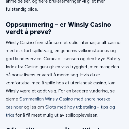
anmeldelser, og flere brukererfaringer vil gi et mer
fullstendig bilde.
Oppsummering – er Winsly Casino
verdt å prøve?
Winsly Casino fremstår som et solid internasjonalt casino
med et stort spillutvalg, en generøs velkomstbonus og
god kundeservice. Curacao-lisensen og den høye Safety
Index fra Casino.guru gir en viss trygghet, men mangelen
på norsk lisens er verdt å merke seg. Hvis du er
komfortabel med å spille hos et utenlandsk casino, kan
Winsly være et godt valg. For en bredere vurdering, se
gjerne
Sammenlign Winsly Casino med andre norske
casinoer
og les om
Slots med høy utbetaling – tips og
triks
for å få mest mulig ut av spillopplevelsen.