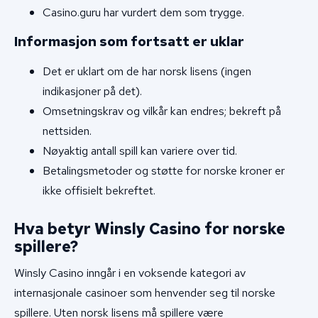
Casino.guru har vurdert dem som trygge.
Informasjon som fortsatt er uklar
Det er uklart om de har norsk lisens (ingen
indikasjoner på det).
Omsetningskrav og vilkår kan endres; bekreft på
nettsiden.
Nøyaktig antall spill kan variere over tid.
Betalingsmetoder og støtte for norske kroner er
ikke offisielt bekreftet.
Hva betyr Winsly Casino for norske
spillere?
Winsly Casino inngår i en voksende kategori av
internasjonale casinoer som henvender seg til norske
spillere. Uten norsk lisens må spillere være