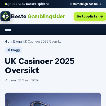
Nye casino for
norske spillere
Sammenlign casino →
Beste
Gamblingsider
Se topplisten →
Hjem
›
Blogg
›
UK Casinoer 2025 Oversikt
📰 Blogg
UK Casinoer 2025
Oversikt
Publisert 21 March 2026