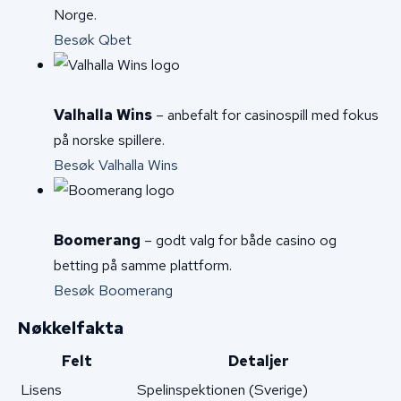
Norge.
Besøk Qbet
Valhalla Wins
– anbefalt for casinospill med fokus
på norske spillere.
Besøk Valhalla Wins
Boomerang
– godt valg for både casino og
betting på samme plattform.
Besøk Boomerang
Nøkkelfakta
Felt
Detaljer
Lisens
Spelinspektionen (Sverige)