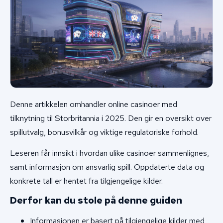
Denne artikkelen omhandler online casinoer med
tilknytning til Storbritannia i 2025. Den gir en oversikt over
spillutvalg, bonusvilkår og viktige regulatoriske forhold.
Leseren får innsikt i hvordan ulike casinoer sammenlignes,
samt informasjon om ansvarlig spill. Oppdaterte data og
konkrete tall er hentet fra tilgjengelige kilder.
Derfor kan du stole på denne guiden
Informasjonen er basert på tilgjengelige kilder med