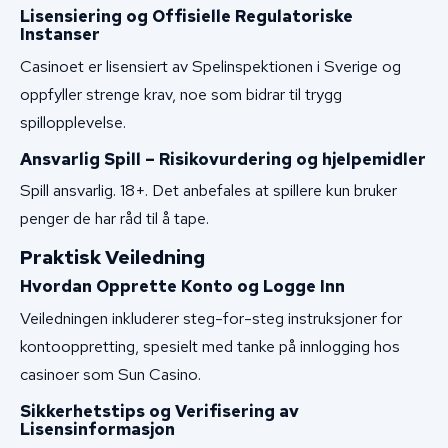
Lisensiering og Offisielle Regulatoriske
Instanser
Casinoet er lisensiert av Spelinspektionen i Sverige og
oppfyller strenge krav, noe som bidrar til trygg
spillopplevelse.
Ansvarlig Spill – Risikovurdering og hjelpemidler
Spill ansvarlig. 18+. Det anbefales at spillere kun bruker
penger de har råd til å tape.
Praktisk Veiledning
Hvordan Opprette Konto og Logge Inn
Veiledningen inkluderer steg-for-steg instruksjoner for
kontooppretting, spesielt med tanke på innlogging hos
casinoer som Sun Casino.
Sikkerhetstips og Verifisering av
Lisensinformasjon