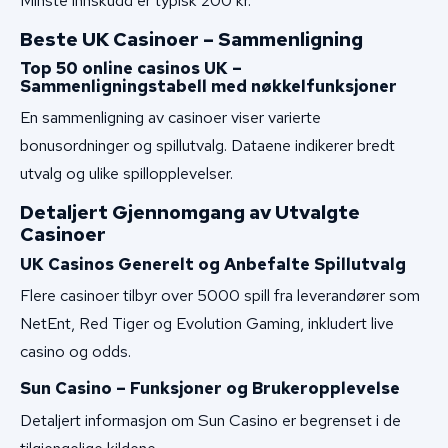
Beste UK Casinoer – Sammenligning
Top 50 online casinos UK –
Sammenligningstabell med nøkkelfunksjoner
En sammenligning av casinoer viser varierte
bonusordninger og spillutvalg. Dataene indikerer bredt
utvalg og ulike spillopplevelser.
Detaljert Gjennomgang av Utvalgte
Casinoer
UK Casinos Generelt og Anbefalte Spillutvalg
Flere casinoer tilbyr over 5000 spill fra leverandører som
NetEnt, Red Tiger og Evolution Gaming, inkludert live
casino og odds.
Sun Casino – Funksjoner og Brukeropplevelse
Detaljert informasjon om Sun Casino er begrenset i de
tilgjengelige kildene.