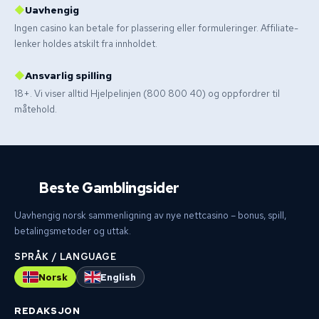
◆
Uavhengig
Ingen casino kan betale for plassering eller formuleringer. Affiliate-
lenker holdes atskilt fra innholdet.
◆
Ansvarlig spilling
18+. Vi viser alltid Hjelpelinjen (800 800 40) og oppfordrer til
måtehold.
Beste Gamblingsider
Uavhengig norsk sammenligning av nye nettcasino – bonus, spill,
betalingsmetoder og uttak.
SPRÅK / LANGUAGE
Norsk
English
REDAKSJON