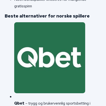
gratisspinn
Beste alternativer for norske spillere
Qbet
– trygg og brukervennlig sportsbetting i