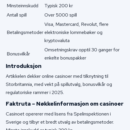
Minsteinnskudd
Typisk 200 kr
Antall spill
Over 5000 spill
Visa, Mastercard, Revolut, flere
Betalingsmetoder
elektroniske lommebøker og
kryptovaluta
Omsetningskrav opptil 30 ganger for
Bonusvilkår
enkelte bonuspakker
Introduksjon
Artikkelen dekker online casinoer med tilknytning til
Storbritannia, med vekt på spillutvalg, bonusvilkår og
regulatoriske rammer i 2025.
Faktruta – Nøkkelinformasjon om casinoer
Casinoet opererer med lisens fra Spelinspektionen i
Sverige og tilbyr et bredt utvalg av betalingsmetoder.
Minste innskudd er typisk 200 kr.