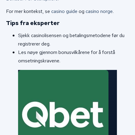
For mer kontekst, se
casino guide
og
casino norge
.
Tips fra eksperter
Sjekk casinolisensen og betalingsmetodene før du
registrerer deg.
Les nøye gjennom bonusvilkårene for å forstå
omsetningskravene.