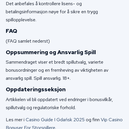
Det anbefales å kontrollere lisens- og
betalingsinformasjon nøye for å sikre en trygg
spillopplevelse.
FAQ
(FAQ samlet nederst)
Oppsummering og Ansvarlig Spill
Sammendraget viser et bredt spillutvalg, varierte
bonusordninger og en fremheving av viktigheten av
ansvarlig spill. Spill ansvarlig. 18+.
Oppdateringsseksjon
Artikkelen vil bli oppdatert ved endringer i bonusvilkår,
spillutvalg og regulatoriske forhold.
Les mer i
Casino Guide I Gdańsk 2025
og finn
Vip Casino
Bonuser For Storspillere
.