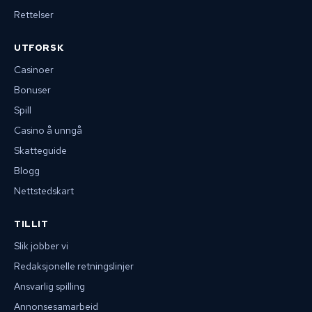
Rettelser
UTFORSK
Casinoer
Bonuser
Spill
Casino å unngå
Skatteguide
Blogg
Nettstedskart
TILLIT
Slik jobber vi
Redaksjonelle retningslinjer
Ansvarlig spilling
Annonsesamarbeid