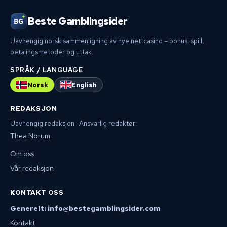
Beste Gamblingsider
Uavhengig norsk sammenligning av nye nettcasino – bonus, spill,
betalingsmetoder og uttak.
SPRÅK / LANGUAGE
Norsk
English
REDAKSJON
Uavhengig redaksjon · Ansvarlig redaktør:
Thea Norum
Om oss
Vår redaksjon
KONTAKT OSS
Generelt: info@bestegamblingsider.com
Kontakt