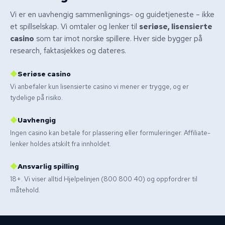
Vi er en uavhengig sammenlignings- og guidetjeneste – ikke
et spillselskap. Vi omtaler og lenker til
seriøse, lisensierte
casino
som tar imot norske spillere. Hver side bygger på
research, faktasjekkes og dateres.
◆
Seriøse casino
Vi anbefaler kun lisensierte casino vi mener er trygge, og er
tydelige på risiko.
◆
Uavhengig
Ingen casino kan betale for plassering eller formuleringer. Affiliate-
lenker holdes atskilt fra innholdet.
◆
Ansvarlig spilling
18+. Vi viser alltid Hjelpelinjen (800 800 40) og oppfordrer til
måtehold.