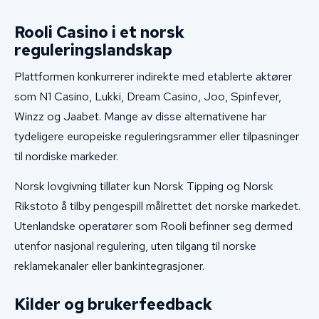
Rooli Casino i et norsk
reguleringslandskap
Plattformen konkurrerer indirekte med etablerte aktører
som N1 Casino, Lukki, Dream Casino, Joo, Spinfever,
Winzz og Jaabet. Mange av disse alternativene har
tydeligere europeiske reguleringsrammer eller tilpasninger
til nordiske markeder.
Norsk lovgivning tillater kun Norsk Tipping og Norsk
Rikstoto å tilby pengespill målrettet det norske markedet.
Utenlandske operatører som Rooli befinner seg dermed
utenfor nasjonal regulering, uten tilgang til norske
reklamekanaler eller bankintegrasjoner.
Kilder og brukerfeedback