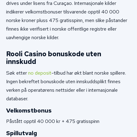
drives under lisens fra Curaçao. Internasjonale kilder
indikerer velkomstbonuser tilsvarende opptil 40 000
norske kroner pluss 475 gratisspinn, men slike påstander
finnes ikke verifisert i norske offentlige registre eller
uavhengige norske kilder.
Rooli Casino bonuskode uten
innskudd
Søk etter
no deposit
-tilbud har økt blant norske spillere.
Ingen bekreftet bonuskode uten innskuddsplikt finnes
verken på operatørens nettsider eller i internasjonale
databaser.
Velkomstbonus
Påstått opptil 40 000 kr + 475 gratisspinn
Spillutvalg