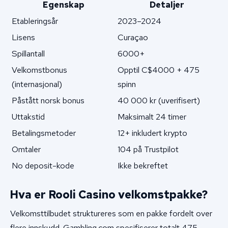
Egenskap
Detaljer
Etableringsår
2023–2024
Lisens
Curaçao
Spillantall
6000+
Velkomstbonus
Opptil C$4000 + 475
(internasjonal)
spinn
Påstått norsk bonus
40 000 kr (uverifisert)
Uttakstid
Maksimalt 24 timer
Betalingsmetoder
12+ inkludert krypto
Omtaler
104 på Trustpilot
No deposit-kode
Ikke bekreftet
Hva er Rooli Casino velkomstpakke?
Velkomsttilbudet struktureres som en pakke fordelt over
flere innskudd. Gambling.com spesifiserer totalt 475