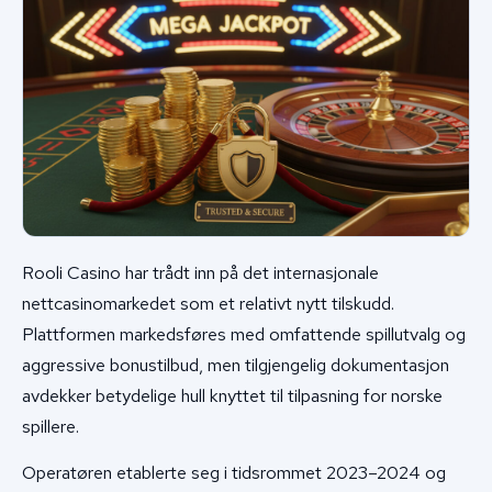
Rooli Casino har trådt inn på det internasjonale
nettcasinomarkedet som et relativt nytt tilskudd.
Plattformen markedsføres med omfattende spillutvalg og
aggressive bonustilbud, men tilgjengelig dokumentasjon
avdekker betydelige hull knyttet til tilpasning for norske
spillere.
Operatøren etablerte seg i tidsrommet 2023–2024 og