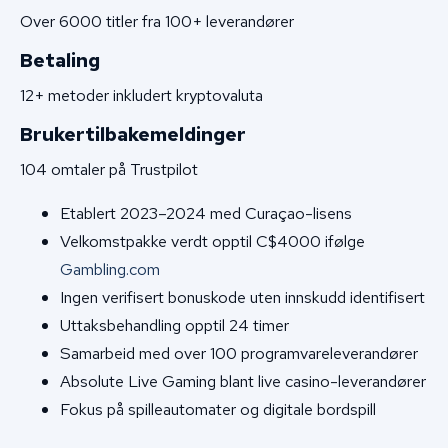
Over 6000 titler fra 100+ leverandører
Betaling
12+ metoder inkludert kryptovaluta
Brukertilbakemeldinger
104 omtaler på Trustpilot
Etablert 2023–2024 med Curaçao-lisens
Velkomstpakke verdt opptil C$4000 ifølge
Gambling.com
Ingen verifisert bonuskode uten innskudd identifisert
Uttaksbehandling opptil 24 timer
Samarbeid med over 100 programvareleverandører
Absolute Live Gaming blant live casino-leverandører
Fokus på spilleautomater og digitale bordspill