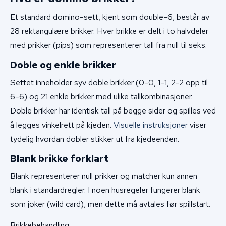
Et standard domino-sett, kjent som double-6, består av
28 rektangulære brikker. Hver brikke er delt i to halvdeler
med prikker (pips) som representerer tall fra null til seks.
Doble og enkle brikker
Settet inneholder syv doble brikker (0-0, 1-1, 2-2 opp til
6-6) og 21 enkle brikker med ulike tallkombinasjoner.
Doble brikker har identisk tall på begge sider og spilles ved
å legges vinkelrett på kjeden.
Visuelle instruksjoner
viser
tydelig hvordan dobler stikker ut fra kjedeenden.
Blank brikke forklart
Blank representerer null prikker og matcher kun annen
blank i standardregler. I noen husregeler fungerer blank
som joker (wild card), men dette må avtales før spillstart.
Brikkebehandling