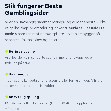
Slik fungerer Beste
Gamblingsider
Vi er en uavhengig sammenlignings- og guidetjeneste – ikke
et spillselskap. Vi omtaler og lenker til
seriøse, lisensierte
casino
som tar imot norske spillere. Hver side bygger på
research, faktasjekkes og dateres.
◆
Seriøse casino
Vi anbefaler kun lisensierte casino vi mener er trygge, og er
tydelige på risiko.
◆
Uavhengig
Ingen casino kan betale for plassering eller formuleringer. Affiliate-
lenker holdes atskilt fra innholdet.
◆
Ansvarlig spilling
18+. Vi viser alltid Hjelpelinjen (800 800 40) og oppfordrer til
måtehold.