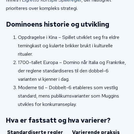
prioriteres over kompleks strategi.
Dominoens historie og utvikling
Oppdragelse i Kina
– Spillet utviklet seg fra eldre
terningkast og kulørte brikker brukt i kulturelle
ritualer.
1700-tallet Europa
– Domino når Italia og Frankrike,
der reglene standardiseres til den dobbel-6
varianten vi kjenner i dag.
Moderne tid
– Dobbelt-6 etableres som vestlig
standard, mens publikumsvarianter som Muggins
utvikles for konkurranseplay.
Hva er fastsatt og hva varierer?
Standardiserte regler
Varierende praksis