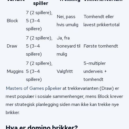
spiller
7 (2 spillere),
Nei, pass
Tomhendt eller
Block
5 (3–4
hvis umulig
lavest prikkertotal
spillere)
7 (2 spillere),
Ja, fra
Draw
5 (3–4
boneyard til
Første tomhendt
spillere)
mulig
7 (2 spillere),
5-multipler
Muggins
5 (3–4
Valgfritt
underveis +
spillere)
tomhendt
Masters of Games påpeker
at trekkevarianten (Draw) er
mest populær i sosiale sammenhenger, mens Block krever
mer strategisk planlegging siden man ikke kan trekke nye
brikker.
Hva er domino brikker?