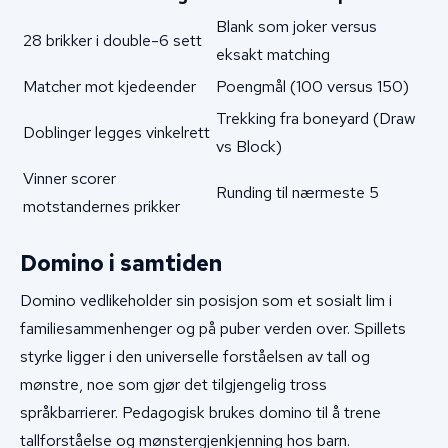
Blank som joker versus
28 brikker i double-6 sett
eksakt matching
Matcher mot kjedeender
Poengmål (100 versus 150)
Trekking fra boneyard (Draw
Doblinger legges vinkelrett
vs Block)
Vinner scorer
Runding til nærmeste 5
motstandernes prikker
Domino i samtiden
Domino vedlikeholder sin posisjon som et sosialt lim i
familiesammenhenger og på puber verden over. Spillets
styrke ligger i den universelle forståelsen av tall og
mønstre, noe som gjør det tilgjengelig tross
språkbarrierer. Pedagogisk brukes domino til å trene
tallforståelse og mønstergjenkjenning hos barn.