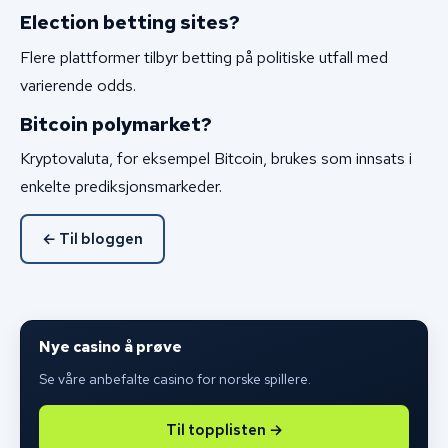
Election betting sites?
Flere plattformer tilbyr betting på politiske utfall med
varierende odds.
Bitcoin polymarket?
Kryptovaluta, for eksempel Bitcoin, brukes som innsats i
enkelte prediksjonsmarkeder.
← Til bloggen
Nye casino å prøve
Se våre anbefalte casino for norske spillere.
Til topplisten →