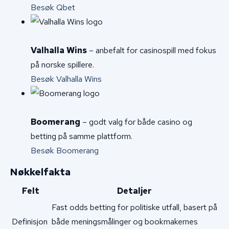
Besøk Qbet
Valhalla Wins
– anbefalt for casinospill med fokus
på norske spillere.
Besøk Valhalla Wins
Boomerang
– godt valg for både casino og
betting på samme plattform.
Besøk Boomerang
Nøkkelfakta
Felt
Detaljer
Fast odds betting for politiske utfall, basert på
Definisjon
både meningsmålinger og bookmakernes