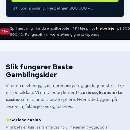
18+ · Spill ansvarlig · Hjelpelinjen 800 800 40.
Spill ansvarlig. Har du et spillproblem? Få hjelp hos
Hjelpelinjen
på 800
18+
800 40. Pengespill kan være avhengighetsskapende.
Slik fungerer Beste
Gamblingsider
Vi er en uavhengig sammenlignings- og guidetjeneste – ikke
et spillselskap. Vi omtaler og lenker til
seriøse, lisensierte
casino
som tar imot norske spillere. Hver side bygger på
research, faktasjekkes og dateres.
◆
Seriøse casino
Vi anbefaler kun lisensierte casino vi mener er trygge, og er