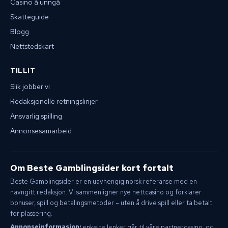
Casino å unngå
Skatteguide
Blogg
Nettstedskart
TILLIT
Slik jobber vi
Redaksjonelle retningslinjer
Ansvarlig spilling
Annonsesamarbeid
Om Beste Gamblingsider kort fortalt
Beste Gamblingsider er en uavhengig norsk referanse med en
navngitt redaksjon. Vi sammenligner nye nettcasino og forklarer
bonuser, spill og betalingsmetoder – uten å drive spill eller ta betalt
for plassering.
Annonseinformasjon:
enkelte lenker går til våre partnercasino, og