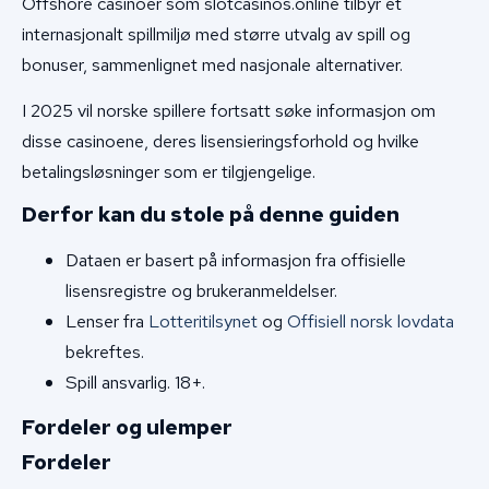
Offshore casinoer som slotcasinos.online tilbyr et
internasjonalt spillmiljø med større utvalg av spill og
bonuser, sammenlignet med nasjonale alternativer.
I 2025 vil norske spillere fortsatt søke informasjon om
disse casinoene, deres lisensieringsforhold og hvilke
betalingsløsninger som er tilgjengelige.
Derfor kan du stole på denne guiden
Dataen er basert på informasjon fra offisielle
lisensregistre og brukeranmeldelser.
Lenser fra
Lotteritilsynet
og
Offisiell norsk lovdata
bekreftes.
Spill ansvarlig. 18+.
Fordeler og ulemper
Fordeler