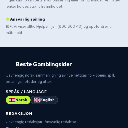
lenker holdes atskilt fra innholdet.
◆
Ansvarlig spilling
18+. Vi viser alltid Hjelpelinjen (800 800 40) og oppfordrer til
måtehold.
Beste Gamblingsider
Uavhengig norsk sammenligning av nye nettcasino – bonus, spill,
betalingsmetoder og uttak.
SPRÅK / LANGUAGE
Norsk
English
REDAKSJON
Uavhengig redaksjon · Ansvarlig redaktør: