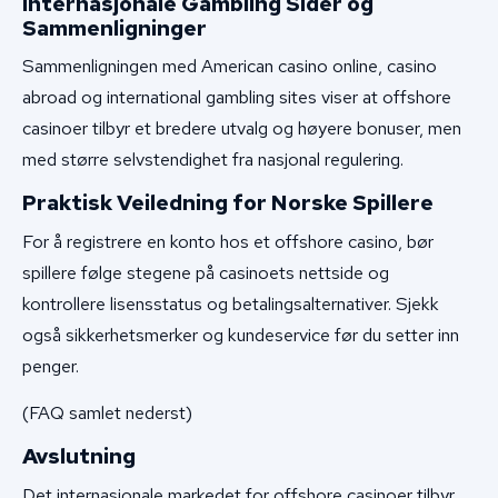
Internasjonale Gambling Sider og
Sammenligninger
Sammenligningen med American casino online, casino
abroad og international gambling sites viser at offshore
casinoer tilbyr et bredere utvalg og høyere bonuser, men
med større selvstendighet fra nasjonal regulering.
Praktisk Veiledning for Norske Spillere
For å registrere en konto hos et offshore casino, bør
spillere følge stegene på casinoets nettside og
kontrollere lisensstatus og betalingsalternativer. Sjekk
også sikkerhetsmerker og kundeservice før du setter inn
penger.
(FAQ samlet nederst)
Avslutning
Det internasjonale markedet for offshore casinoer tilbyr