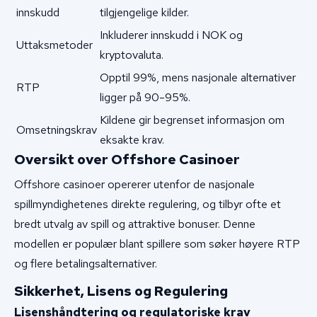
innskudd
tilgjengelige kilder.
Inkluderer innskudd i NOK og
Uttaksmetoder
kryptovaluta.
Opptil 99%, mens nasjonale alternativer
RTP
ligger på 90-95%.
Kildene gir begrenset informasjon om
Omsetningskrav
eksakte krav.
Oversikt over Offshore Casinoer
Offshore casinoer opererer utenfor de nasjonale
spillmyndighetenes direkte regulering, og tilbyr ofte et
bredt utvalg av spill og attraktive bonuser. Denne
modellen er populær blant spillere som søker høyere RTP
og flere betalingsalternativer.
Sikkerhet, Lisens og Regulering
Lisenshåndtering og regulatoriske krav