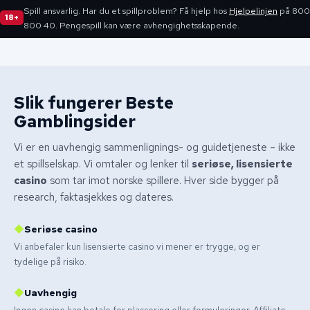
Spill ansvarlig. Har du et spillproblem? Få hjelp hos
Hjelpelinjen
på 800
18+
800 40. Pengespill kan være avhengighetsskapende.
Slik fungerer Beste
Gamblingsider
Vi er en uavhengig sammenlignings- og guidetjeneste – ikke
et spillselskap. Vi omtaler og lenker til
seriøse, lisensierte
casino
som tar imot norske spillere. Hver side bygger på
research, faktasjekkes og dateres.
◆
Seriøse casino
Vi anbefaler kun lisensierte casino vi mener er trygge, og er
tydelige på risiko.
◆
Uavhengig
Ingen casino kan betale for plassering eller formuleringer. Affiliate-