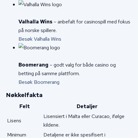
Valhalla Wins
– anbefalt for casinospill med fokus
på norske spillere.
Besøk Valhalla Wins
Boomerang
– godt valg for både casino og
betting på samme plattform.
Besøk Boomerang
Nøkkelfakta
Felt
Detaljer
Lisensiert i Malta eller Curacao, ifølge
Lisens
kildene.
Minimum
Detaljene er ikke spesifisert i