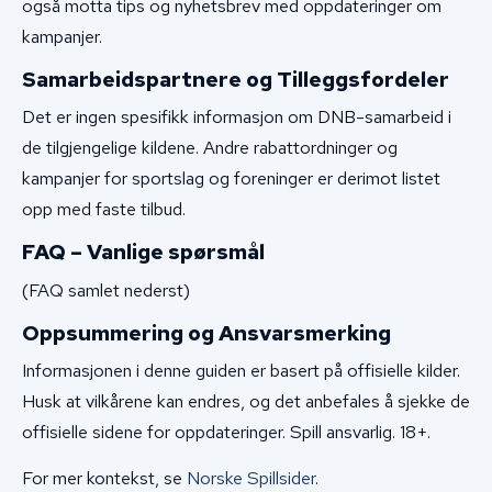
også motta tips og nyhetsbrev med oppdateringer om
kampanjer.
Samarbeidspartnere og Tilleggsfordeler
Det er ingen spesifikk informasjon om DNB-samarbeid i
de tilgjengelige kildene. Andre rabattordninger og
kampanjer for sportslag og foreninger er derimot listet
opp med faste tilbud.
FAQ – Vanlige spørsmål
(FAQ samlet nederst)
Oppsummering og Ansvarsmerking
Informasjonen i denne guiden er basert på offisielle kilder.
Husk at vilkårene kan endres, og det anbefales å sjekke de
offisielle sidene for oppdateringer. Spill ansvarlig. 18+.
For mer kontekst, se
Norske Spillsider
.