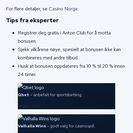
For flere detaljer, se
Casino Norge
.
Tips fra eksperter
Registrer deg gratis i Anton Club for å motta
bonusen.
Sjekk vilkårene nøye, spesielt at bonusen ikke kan
kombineres med andre tilbud.
Husk at bonusen oppdateres fra 10 % til 20 % innen
24 timer.
Qbet
– anbefalt for sportsbetting.
Besøk Qbet
Valhalla Wins
– godt valg for casinospill.