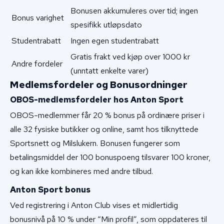
Bonusen akkumuleres over tid; ingen
Bonus varighet
spesifikk utløpsdato
Studentrabatt
Ingen egen studentrabatt
Gratis frakt ved kjøp over 1000 kr
Andre fordeler
(unntatt enkelte varer)
Medlemsfordeler og Bonusordninger
OBOS-medlemsfordeler hos Anton Sport
OBOS-medlemmer får 20 % bonus på ordinære priser i
alle 32 fysiske butikker og online, samt hos tilknyttede
Sportsnett og Milslukern. Bonusen fungerer som
betalingsmiddel der 100 bonuspoeng tilsvarer 100 kroner,
og kan ikke kombineres med andre tilbud.
Anton Sport bonus
Ved registrering i Anton Club vises et midlertidig
bonusnivå på 10 % under “Min profil”, som oppdateres til