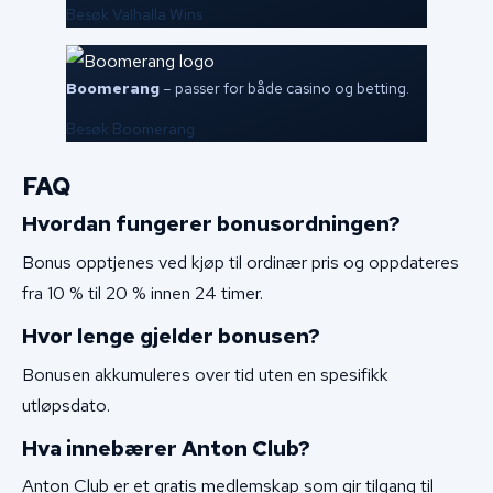
Besøk Valhalla Wins
Boomerang
– passer for både casino og betting.
Besøk Boomerang
FAQ
Hvordan fungerer bonusordningen?
Bonus opptjenes ved kjøp til ordinær pris og oppdateres
fra 10 % til 20 % innen 24 timer.
Hvor lenge gjelder bonusen?
Bonusen akkumuleres over tid uten en spesifikk
utløpsdato.
Hva innebærer Anton Club?
Anton Club er et gratis medlemskap som gir tilgang til