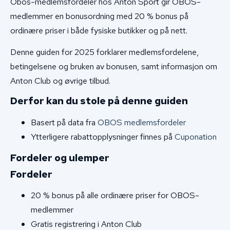
Obos-medlemsfordeler hos Anton Sport gir OBOS-
medlemmer en bonusordning med 20 % bonus på
ordinære priser i både fysiske butikker og på nett.
Denne guiden for 2025 forklarer medlemsfordelene,
betingelsene og bruken av bonusen, samt informasjon om
Anton Club og øvrige tilbud.
Derfor kan du stole på denne guiden
Basert på data fra
OBOS medlemsfordeler
Ytterligere rabattopplysninger finnes på
Cuponation
Fordeler og ulemper
Fordeler
20 % bonus på alle ordinære priser for OBOS-
medlemmer
Gratis registrering i Anton Club