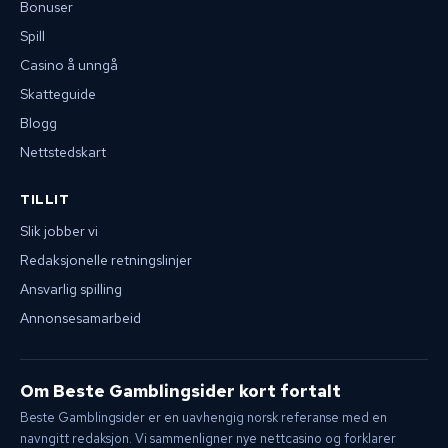
Bonuser
Spill
Casino å unngå
Skatteguide
Blogg
Nettstedskart
TILLIT
Slik jobber vi
Redaksjonelle retningslinjer
Ansvarlig spilling
Annonsesamarbeid
Om Beste Gamblingsider kort fortalt
Beste Gamblingsider er en uavhengig norsk referanse med en
navngitt redaksjon. Vi sammenligner nye nettcasino og forklarer