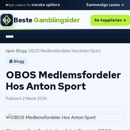
Nye casino for
norske spillere
Sammenlign casino →
Beste
Gamblingsider
Se topplisten →
Hjem
›
Blogg
›
OBOS Medlemsfordeler Hos Anton Sport
📰 Blogg
OBOS Medlemsfordeler
Hos Anton Sport
Publisert 2 March 2026