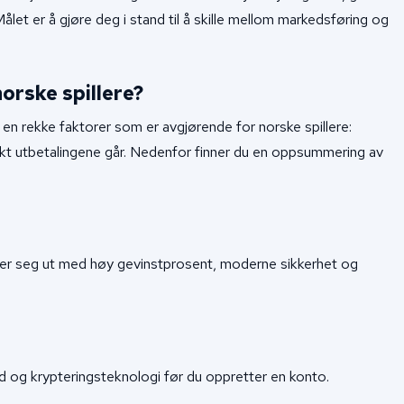
Målet er å gjøre deg i stand til å skille mellom markedsføring og
norske spillere?
å en rekke faktorer som er avgjørende for norske spillere:
kt utbetalingene går. Nedenfor finner du en oppsummering av
r seg ut med høy gevinstprosent, moderne sikkerhet og
ld og krypteringsteknologi før du oppretter en konto.