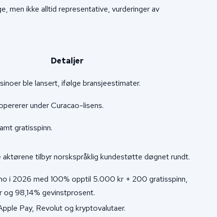
, men ikke alltid representative, vurderinger av
Detaljer
inoer ble lansert, ifølge bransjeestimater.
pererer under Curacao-lisens.
t gratisspinn.
e aktørene tilbyr norskspråklig kundestøtte døgnet rundt.
o i 2026 med 100% opptil 5.000 kr + 200 gratisspinn,
er og 98,14% gevinstprosent.
 Apple Pay, Revolut og kryptovalutaer.