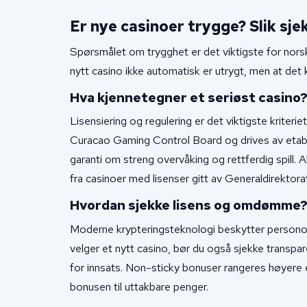
Er nye casinoer trygge? Slik sje
Spørsmålet om trygghet er det viktigste for norske
nytt casino ikke automatisk er utrygt, men at det k
Hva kjennetegner et seriøst casino
Lisensiering og regulering er det viktigste kriteri
Curacao Gaming Control Board og drives av etabl
garanti om streng overvåking og rettferdig spill
fra casinoer med lisenser gitt av Generaldirektora
Hvordan sjekke lisens og omdømme
Moderne krypteringsteknologi beskytter personoppl
velger et nytt casino, bør du også sjekke transpa
for innsats. Non-sticky bonuser rangeres høyere et
bonusen til uttakbare penger.