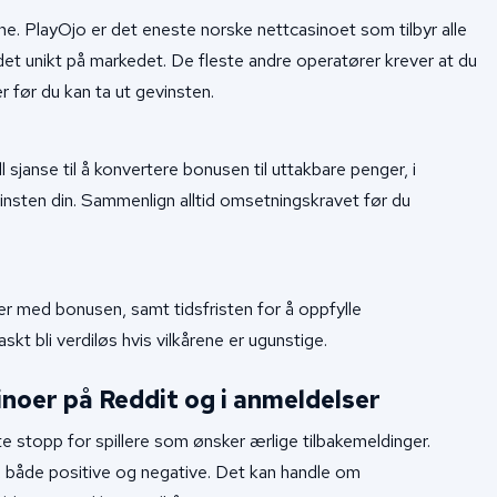
e. PlayOjo er det eneste norske nettcasinoet som tilbyr alle
et unikt på markedet. De fleste andre operatører krever at du
r før du kan ta ut gevinsten.
 sjanse til å konvertere bonusen til uttakbare penger, i
insten din. Sammenlign alltid omsetningskravet før du
ler med bonusen, samt tidsfristen for å oppfylle
kt bli verdiløs hvis vilkårene er ugunstige.
inoer på Reddit og i anmeldelser
 stopp for spillere som ønsker ærlige tilbakemeldinger.
er, både positive og negative. Det kan handle om