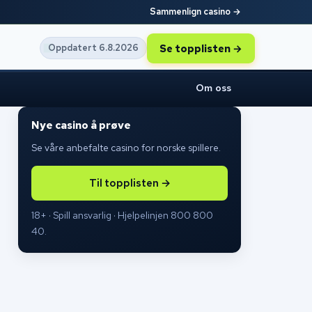
Sammenlign casino →
Se topplisten →
Oppdatert 6.8.2026
Om oss
Nye casino å prøve
Se våre anbefalte casino for norske spillere.
Til topplisten →
18+ · Spill ansvarlig · Hjelpelinjen 800 800
40.