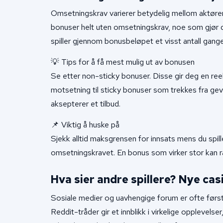
Omsetningskrav varierer betydelig mellom aktøren
bonuser helt uten omsetningskrav, noe som gjør d
spiller gjennom bonusbeløpet et visst antall gange
💡 Tips for å få mest mulig ut av bonusen
Se etter non-sticky bonuser. Disse gir deg en reell
motsetning til sticky bonuser som trekkes fra gev
aksepterer et tilbud.
📌 Viktig å huske på
Sjekk alltid maksgrensen for innsats mens du spil
omsetningskravet. En bonus som virker stor kan ras
Hva sier andre spillere? Nye cas
Sosiale medier og uavhengige forum er ofte første
Reddit-tråder gir et innblikk i virkelige opplevels