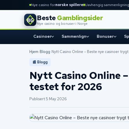
Nye casino for
norske spillere
Uavhengig sammenlignin
Beste
Gamblingsider
Nye casino og bonuser i Norge
Casinoer
Sammenlign
Bonuser
Sp
Hjem
›
Blogg
›
Nytt Casino Online – Beste nye casinoer trygt
📰 Blogg
Nytt Casino Online –
testet for 2026
Publisert 5 May 2026