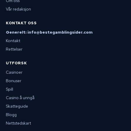
Om oss
Vår redaksjon
KONTAKT OSS
Generelt: info@bestegamblingsider.com
Kontakt
Rettelser
UTFORSK
Casinoer
Bonuser
Spill
Casino å unngå
Skatteguide
Blogg
Nettstedskart