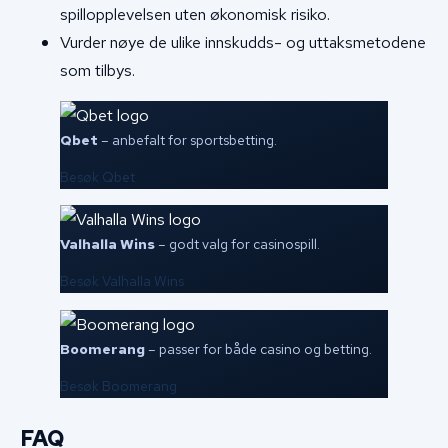
spillopplevelsen uten økonomisk risiko.
Vurder nøye de ulike innskudds- og uttaksmetodene
som tilbys.
Qbet
– anbefalt for sportsbetting.
Besøk Qbet
Valhalla Wins
– godt valg for casinospill.
Besøk Valhalla Wins
Boomerang
– passer for både casino og betting.
Besøk Boomerang
FAQ