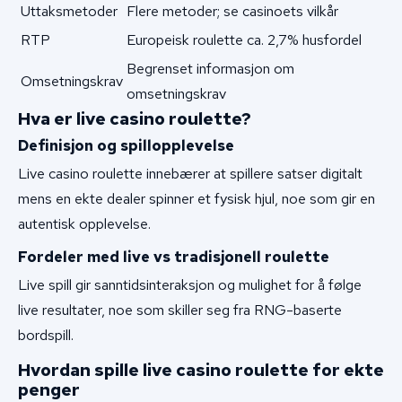
Uttaksmetoder
Flere metoder; se casinoets vilkår
RTP
Europeisk roulette ca. 2,7% husfordel
Begrenset informasjon om
Omsetningskrav
omsetningskrav
Hva er live casino roulette?
Definisjon og spillopplevelse
Live casino roulette innebærer at spillere satser digitalt
mens en ekte dealer spinner et fysisk hjul, noe som gir en
autentisk opplevelse.
Fordeler med live vs tradisjonell roulette
Live spill gir sanntidsinteraksjon og mulighet for å følge
live resultater, noe som skiller seg fra RNG-baserte
bordspill.
Hvordan spille live casino roulette for ekte
penger