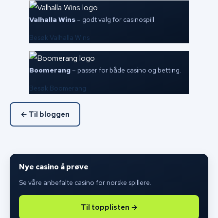
Valhalla Wins
– godt valg for casinospill.
Besøk Valhalla Wins
Boomerang
– passer for både casino og betting.
Besøk Boomerang
← Til bloggen
Nye casino å prøve
Se våre anbefalte casino for norske spillere.
Til topplisten →