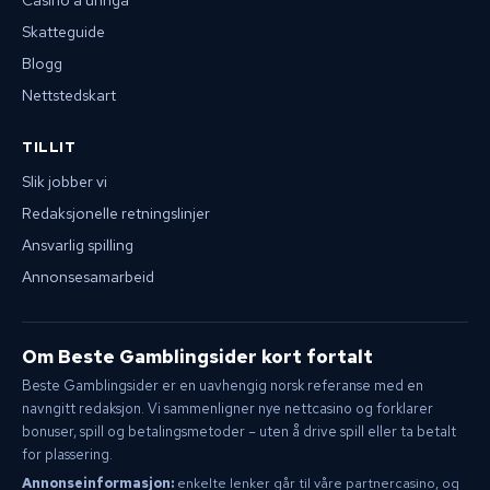
Skatteguide
Blogg
Nettstedskart
TILLIT
Slik jobber vi
Redaksjonelle retningslinjer
Ansvarlig spilling
Annonsesamarbeid
Om Beste Gamblingsider kort fortalt
Beste Gamblingsider er en uavhengig norsk referanse med en
navngitt redaksjon. Vi sammenligner nye nettcasino og forklarer
bonuser, spill og betalingsmetoder – uten å drive spill eller ta betalt
for plassering.
Annonseinformasjon:
enkelte lenker går til våre partnercasino, og