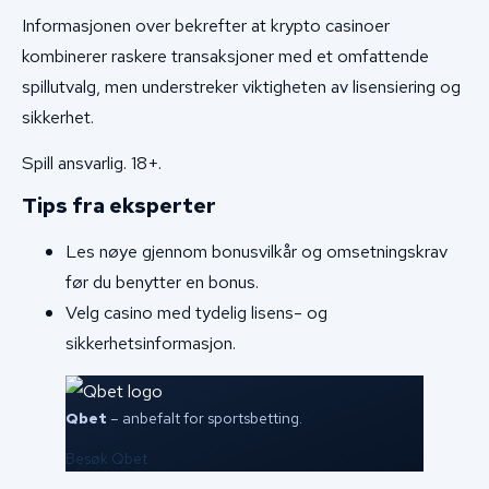
Informasjonen over bekrefter at krypto casinoer
kombinerer raskere transaksjoner med et omfattende
spillutvalg, men understreker viktigheten av lisensiering og
sikkerhet.
Spill ansvarlig. 18+.
Tips fra eksperter
Les nøye gjennom bonusvilkår og omsetningskrav
før du benytter en bonus.
Velg casino med tydelig lisens- og
sikkerhetsinformasjon.
Qbet
– anbefalt for sportsbetting.
Besøk Qbet