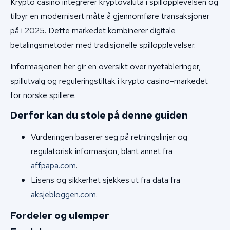
Krypto casino integrerer kryptovaluta i spillopplevelsen og
tilbyr en modernisert måte å gjennomføre transaksjoner
på i 2025. Dette markedet kombinerer digitale
betalingsmetoder med tradisjonelle spillopplevelser.
Informasjonen her gir en oversikt over nyetableringer,
spillutvalg og reguleringstiltak i krypto casino-markedet
for norske spillere.
Derfor kan du stole på denne guiden
Vurderingen baserer seg på retningslinjer og
regulatorisk informasjon, blant annet fra
affpapa.com
.
Lisens og sikkerhet sjekkes ut fra data fra
aksjebloggen.com
.
Fordeler og ulemper