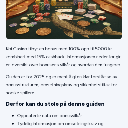
Koi Casino tilbyr en bonus med 100% opp til 5000 kr
kombinert med 15% cashback. Informasjonen nedenfor gir
en oversikt over bonusens vilkår og hvordan den fungerer.
Guiden er for 2025 og er ment å gi en klar forståelse av
bonusstrukturen, omsetningskrav og sikkerhetstiltak for
norske spillere.
Derfor kan du stole på denne guiden
Oppdaterte data om bonusvilkår.
Tydelig informasjon om omsetningskrav og