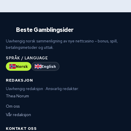
Beste Gamblingsider
Uavhengig norsk sammenligning av nye nettcasino – bonus, spill,
betalingsmetoder og uttak.
SPRÅK / LANGUAGE
Norsk
English
REDAKSJON
Uavhengig redaksjon · Ansvarlig redaktør:
Thea Norum
Om oss
Vår redaksjon
KONTAKT OSS