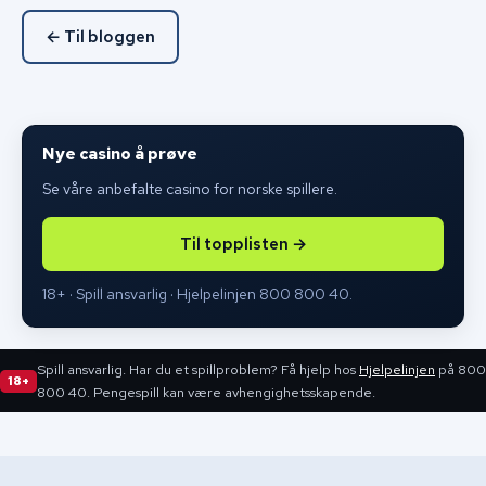
← Til bloggen
Nye casino å prøve
Se våre anbefalte casino for norske spillere.
Til topplisten →
18+ · Spill ansvarlig · Hjelpelinjen 800 800 40.
Spill ansvarlig. Har du et spillproblem? Få hjelp hos
Hjelpelinjen
på 800
18+
800 40. Pengespill kan være avhengighetsskapende.