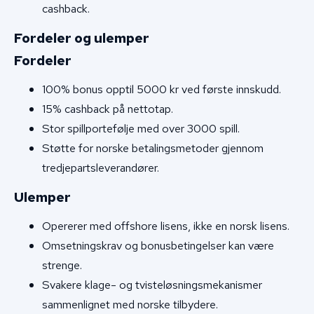
cashback.
Fordeler og ulemper
Fordeler
100% bonus opptil 5000 kr ved første innskudd.
15% cashback på nettotap.
Stor spillportefølje med over 3000 spill.
Støtte for norske betalingsmetoder gjennom
tredjepartsleverandører.
Ulemper
Opererer med offshore lisens, ikke en norsk lisens.
Omsetningskrav og bonusbetingelser kan være
strenge.
Svakere klage- og tvisteløsningsmekanismer
sammenlignet med norske tilbydere.