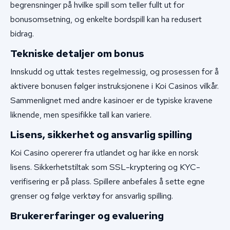
begrensninger på hvilke spill som teller fullt ut for
bonusomsetning, og enkelte bordspill kan ha redusert
bidrag.
Tekniske detaljer om bonus
Innskudd og uttak testes regelmessig, og prosessen for å
aktivere bonusen følger instruksjonene i Koi Casinos vilkår.
Sammenlignet med andre kasinoer er de typiske kravene
liknende, men spesifikke tall kan variere.
Lisens, sikkerhet og ansvarlig spilling
Koi Casino opererer fra utlandet og har ikke en norsk
lisens. Sikkerhetstiltak som SSL-kryptering og KYC-
verifisering er på plass. Spillere anbefales å sette egne
grenser og følge verktøy for ansvarlig spilling.
Brukererfaringer og evaluering