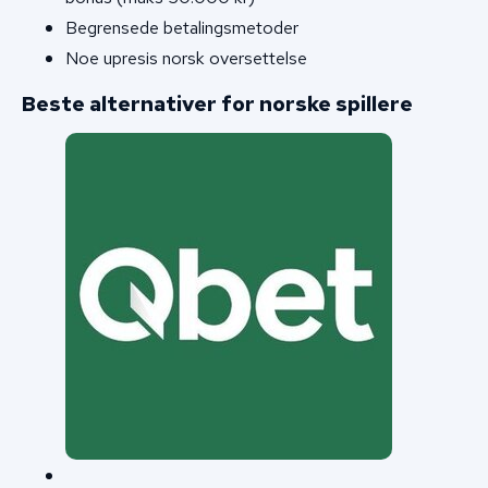
Begrensede betalingsmetoder
Noe upresis norsk oversettelse
Beste alternativer for norske spillere