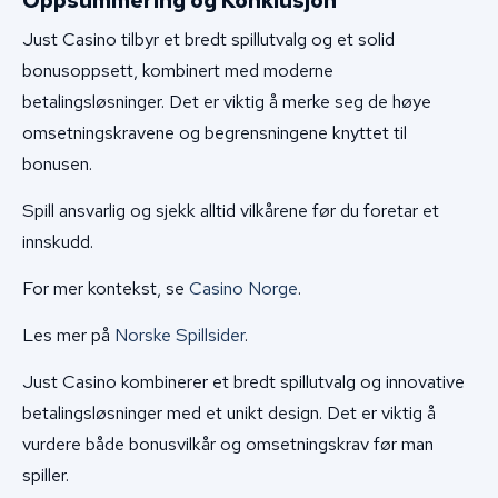
Oppsummering og Konklusjon
Just Casino tilbyr et bredt spillutvalg og et solid
bonusoppsett, kombinert med moderne
betalingsløsninger. Det er viktig å merke seg de høye
omsetningskravene og begrensningene knyttet til
bonusen.
Spill ansvarlig og sjekk alltid vilkårene før du foretar et
innskudd.
For mer kontekst, se
Casino Norge
.
Les mer på
Norske Spillsider
.
Just Casino kombinerer et bredt spillutvalg og innovative
betalingsløsninger med et unikt design. Det er viktig å
vurdere både bonusvilkår og omsetningskrav før man
spiller.