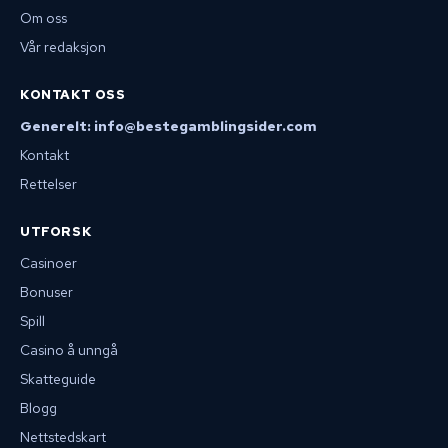
Om oss
Vår redaksjon
KONTAKT OSS
Generelt: info@bestegamblingsider.com
Kontakt
Rettelser
UTFORSK
Casinoer
Bonuser
Spill
Casino å unngå
Skatteguide
Blogg
Nettstedskart