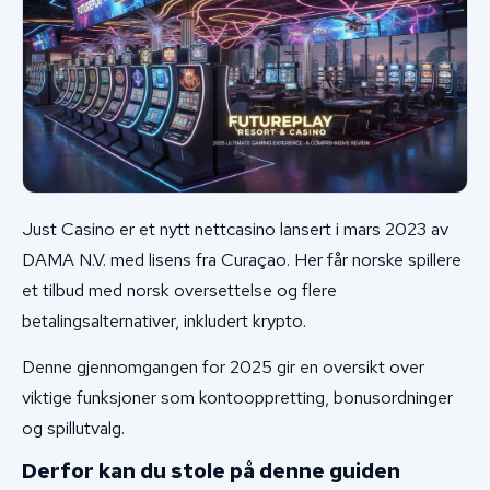
Just Casino er et nytt nettcasino lansert i mars 2023 av
DAMA N.V. med lisens fra Curaçao. Her får norske spillere
et tilbud med norsk oversettelse og flere
betalingsalternativer, inkludert krypto.
Denne gjennomgangen for 2025 gir en oversikt over
viktige funksjoner som kontooppretting, bonusordninger
og spillutvalg.
Derfor kan du stole på denne guiden