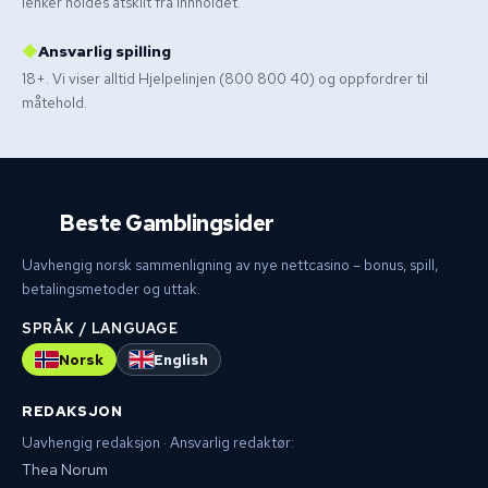
lenker holdes atskilt fra innholdet.
◆
Ansvarlig spilling
18+. Vi viser alltid Hjelpelinjen (800 800 40) og oppfordrer til
måtehold.
Beste Gamblingsider
Uavhengig norsk sammenligning av nye nettcasino – bonus, spill,
betalingsmetoder og uttak.
SPRÅK / LANGUAGE
Norsk
English
REDAKSJON
Uavhengig redaksjon · Ansvarlig redaktør:
Thea Norum