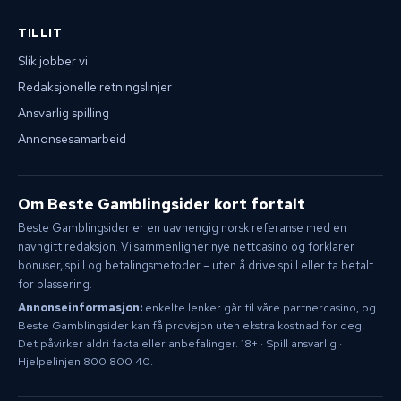
TILLIT
Slik jobber vi
Redaksjonelle retningslinjer
Ansvarlig spilling
Annonsesamarbeid
Om Beste Gamblingsider kort fortalt
Beste Gamblingsider er en uavhengig norsk referanse med en
navngitt redaksjon. Vi sammenligner nye nettcasino og forklarer
bonuser, spill og betalingsmetoder – uten å drive spill eller ta betalt
for plassering.
Annonseinformasjon:
enkelte lenker går til våre partnercasino, og
Beste Gamblingsider kan få provisjon uten ekstra kostnad for deg.
Det påvirker aldri fakta eller anbefalinger. 18+ · Spill ansvarlig ·
Hjelpelinjen 800 800 40.