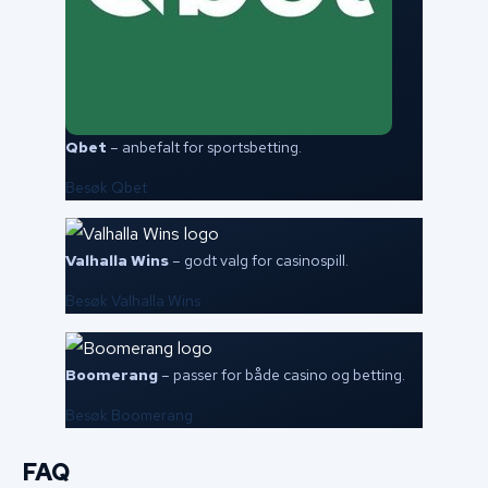
Qbet
– anbefalt for sportsbetting.
Besøk Qbet
Valhalla Wins
– godt valg for casinospill.
Besøk Valhalla Wins
Boomerang
– passer for både casino og betting.
Besøk Boomerang
FAQ