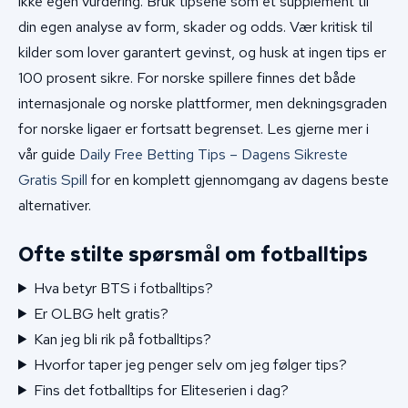
ikke egen vurdering. Bruk tipsene som et supplement til
din egen analyse av form, skader og odds. Vær kritisk til
kilder som lover garantert gevinst, og husk at ingen tips er
100 prosent sikre. For norske spillere finnes det både
internasjonale og norske plattformer, men dekningsgraden
for norske ligaer er fortsatt begrenset. Les gjerne mer i
vår guide
Daily Free Betting Tips – Dagens Sikreste
Gratis Spill
for en komplett gjennomgang av dagens beste
alternativer.
Ofte stilte spørsmål om fotballtips
Hva betyr BTS i fotballtips?
Er OLBG helt gratis?
Kan jeg bli rik på fotballtips?
Hvorfor taper jeg penger selv om jeg følger tips?
Fins det fotballtips for Eliteserien i dag?