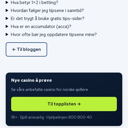
Hva betyr 1×2 i betting?
Hvordan følger jeg tipsene i sanntid?
Er det trygt å bruke gratis tips-sider?
Hva er en accumulator (acca)?
Hvor ofte bør jeg oppdatere tipsene mine?
← Til bloggen
Nye casino å prøve
Se våre anbefalte casino for norske spillere.
Til topplisten →
18+ · Spill ansvarlig · Hjelpelinjen 800 800 40.