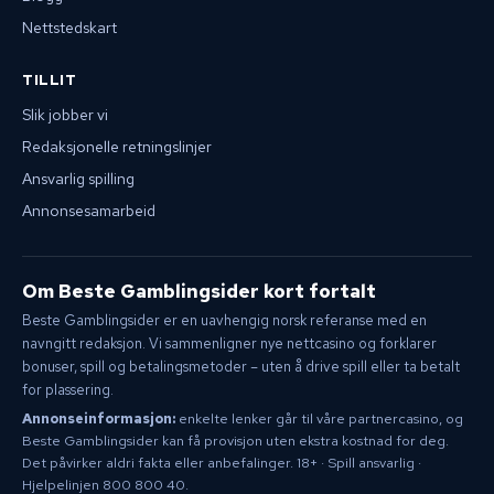
Nettstedskart
TILLIT
Slik jobber vi
Redaksjonelle retningslinjer
Ansvarlig spilling
Annonsesamarbeid
Om Beste Gamblingsider kort fortalt
Beste Gamblingsider er en uavhengig norsk referanse med en
navngitt redaksjon. Vi sammenligner nye nettcasino og forklarer
bonuser, spill og betalingsmetoder – uten å drive spill eller ta betalt
for plassering.
Annonseinformasjon:
enkelte lenker går til våre partnercasino, og
Beste Gamblingsider kan få provisjon uten ekstra kostnad for deg.
Det påvirker aldri fakta eller anbefalinger. 18+ · Spill ansvarlig ·
Hjelpelinjen 800 800 40.