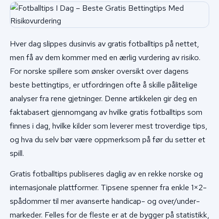
Hver dag slippes dusinvis av gratis fotballtips på nettet,
men få av dem kommer med en ærlig vurdering av risiko.
For norske spillere som ønsker oversikt over dagens
beste bettingtips, er utfordringen ofte å skille pålitelige
analyser fra rene gjetninger. Denne artikkelen gir deg en
faktabasert gjennomgang av hvilke gratis fotballtips som
finnes i dag, hvilke kilder som leverer mest troverdige tips,
og hva du selv bør være oppmerksom på før du setter et
spill.
Gratis fotballtips publiseres daglig av en rekke norske og
internasjonale plattformer. Tipsene spenner fra enkle 1×2-
spådommer til mer avanserte handicap- og over/under-
markeder. Felles for de fleste er at de bygger på statistikk,