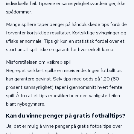
individuelle feil. Tipsene er sannsynlighetsvurderinger, ikke
spådommer.
Mange spillere taper penger på håndplukkede tips fordi de
forventer kortsiktige resultater. Kortsiktige svingninger og
uflaks er normale. Tips gir kun en statistisk fordel over et
stort antall spill, ikke en garanti for hver enkelt kamp.
Misforståelsen om «sikre» spill
Begrepet «sikkert spill» er misvisende. Ingen fotballtips
kan garantere gevinst. Selv tips med odds på 1,20 (80
prosent sannsynlighet) taper i gjennomsnitt hvert femte
spill. Å tro at et tips er «sikkert» er den vanligste feilen
blant nybegynnere.
Kan du vinne penger på gratis fotballtips?
Ja, det er mulig å vinne penger på gratis fotballtips over