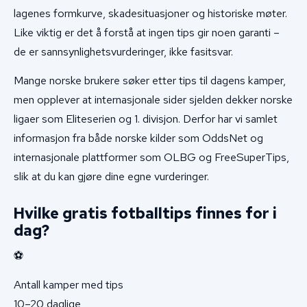
lagenes formkurve, skadesituasjoner og historiske møter.
Like viktig er det å forstå at ingen tips gir noen garanti –
de er sannsynlighetsvurderinger, ikke fasitsvar.
Mange norske brukere søker etter tips til dagens kamper,
men opplever at internasjonale sider sjelden dekker norske
ligaer som Eliteserien og 1. divisjon. Derfor har vi samlet
informasjon fra både norske kilder som OddsNet og
internasjonale plattformer som OLBG og FreeSuperTips,
slik at du kan gjøre dine egne vurderinger.
Hvilke gratis fotballtips finnes for i
dag?
⚽
Antall kamper med tips
10–20 daglige