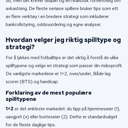
tid, men det krever disiplin og en realistisk forventning om
avkastning. De fleste seriøse spillere bruker tips som ett
av flere verktøy i en bredere strategi som inkluderer
bankrollstyring, oddsvurdering og egne analyser.
Hvordan velger jeg riktig spilltype og
strategi?
For å lykkes med fotballtips er det viktig å forstå de ulike
spilltypene og velge en strategi som passer din risikoprofil.
De vanligste markedene er 1×2, over/under, Både lag
scorer (BTS) og handicap.
Forklaring av de mest populære
spilltypene
1×2
er det enkleste markedet: du tipp på hjemmeseier (1),
uavgjort (x) eller borteseier (2). Dette er standardvalget
for de fleste daglige tips.