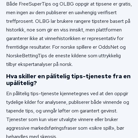
Både FreeSuperTips og OLBG oppgir at tipsene er gratis,
men ingen av dem publiserer en uavhengig verifisert
treffprosent. OLBG lar brukere rangere tipstere basert på
historikk, noe som gir en viss innsikt, men plattformen
garanterer ikke at vinnerhistorikken er representativ for
fremtidige resultater. For norske spillere er OddsNet og
NorskeBettingTips de eneste kildene som uttrykkelig
tilbyr ekspertanalyser på norsk.
Hva skiller en pålitelig tips-tjeneste fra en
upålitelig?
En pålitelig tips-tjeneste kjennetegnes ved at den oppgir
tydelige kilder for analysene, publiserer både vinnende og
tapende tips, og unngår løfter om garantert gevinst.
Tjenester som kun viser utvalgte vinnere eller bruker
aggressive markedsføringsfraser som «sikre spill», bør
behandles med skepsis.