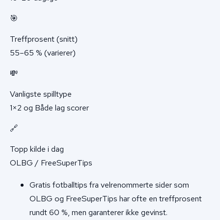
🎯
Treffprosent (snitt)
55–65 % (varierer)
💸
Vanligste spilltype
1×2 og Både lag scorer
🔗
Topp kilde i dag
OLBG / FreeSuperTips
Gratis fotballtips fra velrenommerte sider som
OLBG og FreeSuperTips har ofte en treffprosent
rundt 60 %, men garanterer ikke gevinst.