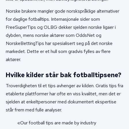
Norske brukere mangler gode norskspråklige alternativer
for daglige fotballtips. Internasjonale sider som
FreeSuperTips og OLBG dekker sjelden norske ligaer i
dybden, mens norske aktører som OddsNet og
NorskeBettingTips har spesialisert seg på det norske
markedet. Dette er et hull som gradvis fylles av flere
aktører.
Hvilke kilder står bak fotballtipsene?
Troverdigheten til et tips avhenger av kilden. Gratis tips fra
etablerte plattformer har ofte en viss kvalitet, men det er
sjelden at enkeltpersoner med dokumentert ekspertise
står frem med fulle analyser.
«Our football tips are made by industry