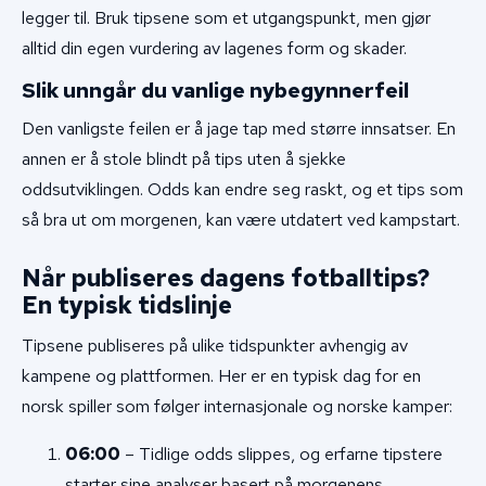
legger til. Bruk tipsene som et utgangspunkt, men gjør
alltid din egen vurdering av lagenes form og skader.
Slik unngår du vanlige nybegynnerfeil
Den vanligste feilen er å jage tap med større innsatser. En
annen er å stole blindt på tips uten å sjekke
oddsutviklingen. Odds kan endre seg raskt, og et tips som
så bra ut om morgenen, kan være utdatert ved kampstart.
Når publiseres dagens fotballtips?
En typisk tidslinje
Tipsene publiseres på ulike tidspunkter avhengig av
kampene og plattformen. Her er en typisk dag for en
norsk spiller som følger internasjonale og norske kamper:
06:00
– Tidlige odds slippes, og erfarne tipstere
starter sine analyser basert på morgenens