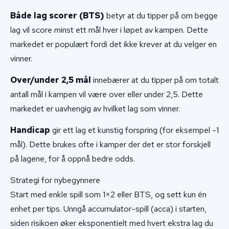
Både lag scorer (BTS)
betyr at du tipper på om begge
lag vil score minst ett mål hver i løpet av kampen. Dette
markedet er populært fordi det ikke krever at du velger en
vinner.
Over/under 2,5 mål
innebærer at du tipper på om totalt
antall mål i kampen vil være over eller under 2,5. Dette
markedet er uavhengig av hvilket lag som vinner.
Handicap
gir ett lag et kunstig forspring (for eksempel -1
mål). Dette brukes ofte i kamper der det er stor forskjell
på lagene, for å oppnå bedre odds.
Strategi for nybegynnere
Start med enkle spill som 1×2 eller BTS, og sett kun én
enhet per tips. Unngå accumulator-spill (acca) i starten,
siden risikoen øker eksponentielt med hvert ekstra lag du