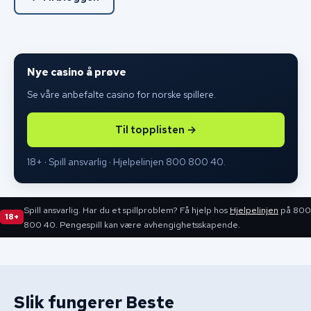
Nye casino å prøve
Se våre anbefalte casino for norske spillere.
Til topplisten →
18+ · Spill ansvarlig · Hjelpelinjen 800 800 40.
Spill ansvarlig. Har du et spillproblem? Få hjelp hos
Hjelpelinjen
på 800
18+
800 40. Pengespill kan være avhengighetsskapende.
Slik fungerer Beste