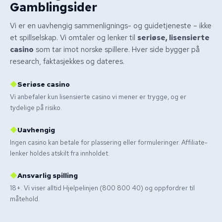
Gamblingsider
Vi er en uavhengig sammenlignings- og guidetjeneste – ikke
et spillselskap. Vi omtaler og lenker til
seriøse, lisensierte
casino
som tar imot norske spillere. Hver side bygger på
research, faktasjekkes og dateres.
◆
Seriøse casino
Vi anbefaler kun lisensierte casino vi mener er trygge, og er
tydelige på risiko.
◆
Uavhengig
Ingen casino kan betale for plassering eller formuleringer. Affiliate-
lenker holdes atskilt fra innholdet.
◆
Ansvarlig spilling
18+. Vi viser alltid Hjelpelinjen (800 800 40) og oppfordrer til
måtehold.