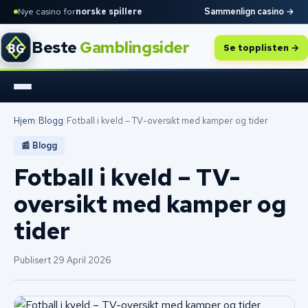
Nye casino for
norske spillere
Sammenlign casino →
Beste
Gamblingsider
Se topplisten →
Hjem
›
Blogg
›
Fotball i kveld – TV-oversikt med kamper og tider
📰 Blogg
Fotball i kveld – TV-
oversikt med kamper og
tider
Publisert 29 April 2026