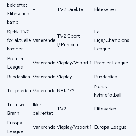
bekreftet
–
TV2 Direkte
Eliteserien
Eliteserien-
kamp
Sjekk TV2
La
TV2 Sport
for aktuelle
Varierende
Liga/Champions
1/Premium
kamper
League
Premier
Varierende
Viaplay/Vsport 1
Premier League
League
Bundesliga
Varierende
Viaplay
Bundesliga
Norsk
Toppserien
Varierende
NRK 1/2
kvinnefotball
Tromsø –
Ikke
TV2
Eliteserien
Brann
bekreftet
Europa
Varierende
Viaplay/Vsport 1
Europa League
League