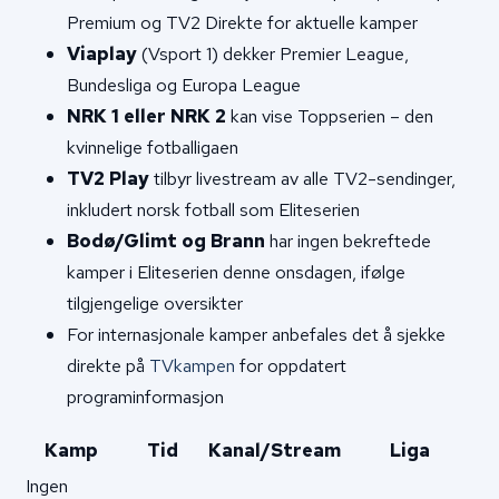
Premium og TV2 Direkte for aktuelle kamper
Viaplay
(Vsport 1) dekker Premier League,
Bundesliga og Europa League
NRK 1 eller NRK 2
kan vise Toppserien – den
kvinnelige fotballigaen
TV2 Play
tilbyr livestream av alle TV2-sendinger,
inkludert norsk fotball som Eliteserien
Bodø/Glimt og Brann
har ingen bekreftede
kamper i Eliteserien denne onsdagen, ifølge
tilgjengelige oversikter
For internasjonale kamper anbefales det å sjekke
direkte på
TVkampen
for oppdatert
programinformasjon
Kamp
Tid
Kanal/Stream
Liga
Ingen