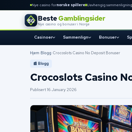
Nye casino for
norske spillere
Uavhengig sammenlignin
Beste
Gamblingsider
Nye casino og bonuser i Norge
Casinoer
Sammenlign
Bonuser
Sp
Hjem
›
Blogg
›
Crocoslots Casino No Deposit Bonuser
📰 Blogg
Crocoslots Casino N
Publisert 16 January 2026