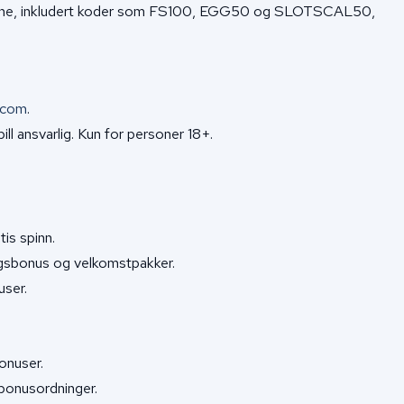
onusene, inkludert koder som FS100, EGG50 og SLOTSCAL50,
.com
.
pill ansvarlig. Kun for personer 18+.
is spinn.
ingsbonus og velkomstpakker.
ser.
onuser.
bonusordninger.