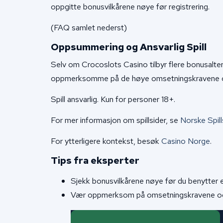
oppgitte bonusvilkårene nøye før registrering.
(FAQ samlet nederst)
Oppsummering og Ansvarlig Spill
Selv om Crocoslots Casino tilbyr flere bonusalte
oppmerksomme på de høye omsetningskravene og
Spill ansvarlig. Kun for personer 18+.
For mer informasjon om spillsider, se
Norske Spill
For ytterligere kontekst, besøk
Casino Norge
.
Tips fra eksperter
Sjekk bonusvilkårene nøye før du benytter
Vær oppmerksom på omsetningskravene og 