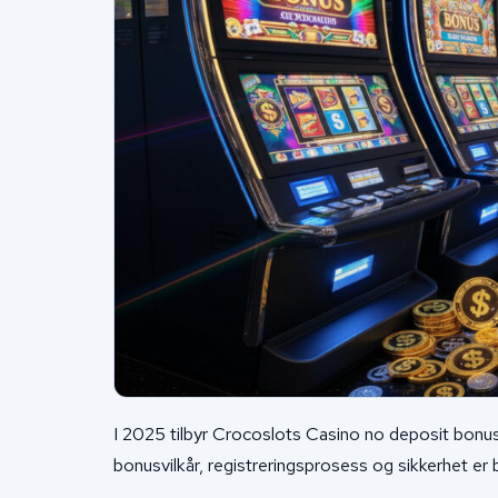
I 2025 tilbyr Crocoslots Casino no deposit bonus
bonusvilkår, registreringsprosess og sikkerhet er 