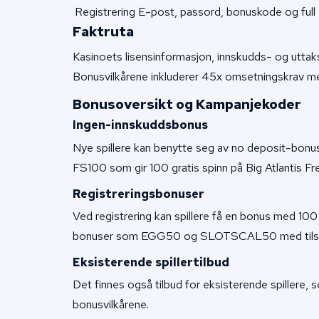
Registrering
E-post, passord, bonuskode og full
Faktruta
Kasinoets lisensinformasjon, innskudds- og uttak
Bonusvilkårene inkluderer 45x omsetningskrav m
Bonusoversikt og Kampanjekoder
Ingen-innskuddsbonus
Nye spillere kan benytte seg av no deposit-bonus
FS100 som gir 100 gratis spinn på Big Atlantis Fr
Registreringsbonuser
Ved registrering kan spillere få en bonus med 100 
bonuser som EGG50 og SLOTSCAL50 med tilsva
Eksisterende spillertilbud
Det finnes også tilbud for eksisterende spillere
bonusvilkårene.