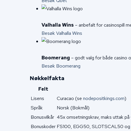
Besøk Qbet
Valhalla Wins
– anbefalt for casinospill m
Besøk Valhalla Wins
Boomerang
– godt valg for både casino 
Besøk Boomerang
Nøkkelfakta
Felt
Lisens
Curacao (se
nodepositkings.com
)
Språk
Norsk (Bokmål)
Bonusvilkår
45x omsetningskrav, maks uttak p
Bonuskoder
FS100, EGG50, SLOTSCAL50 og gene