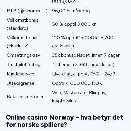
8048/JAZ
RTP (gjennomsnitt)
96,00 % månedlig
Velkomstbonus
50 % opptil 3 000 kr
(standard)
Velkomstbonus
100 % opptil 15 000 kr + 200
(eksklusiv)
gratisspinn
Omsetningskrav
35x bonusbeløpet, innen 7 dager
Trustpilot-rating
4 stjerner (2 368 anmeldelser)
Kundeservice
Live chat, e-post, FAQ – 24/7
Uttaksgrense
Opptil 4 000 000 NOK
Visa, Mastercard, Blixtpay,
Betalingsmetoder
kryptovaluta
Online casino Norway – hva betyr det
for norske spillere?