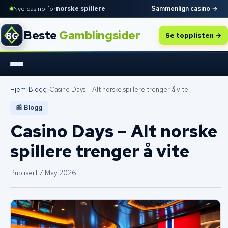
Nye casino for
norske spillere
Sammenlign casino →
Beste
Gamblingsider
Se topplisten →
Hjem
›
Blogg
›
Casino Days – Alt norske spillere trenger å vite
📰 Blogg
Casino Days – Alt norske
spillere trenger å vite
Publisert 7 May 2026