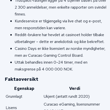
Trustpilot-ratingen ligger på 4 stjerner basert på over
2 300 anmeldelser, men enkelte rapporter om svindel
finnes.
Kundeservice er tilgjengelig via live chat og e-post,
men responstiden kan variere.
Reddit-brukere har hevdet at casinoet holder tilbake
utbetalinger – dette er anekdotisk og ikke bekreftet.
Casino Days er ikke lisensiert av norske myndigheter,
men av Curacao Gaming Control Board.
Uttak behandles innen 0–24 timer, med en
maksgrense på 4 000 000 NOK.
Faktaoversikt
Egenskap
Verdi
Grunnlagt
Ukjent (antatt rundt 2020)
Curacao eGaming, lisensnummer
Lisens