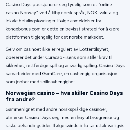
Casino Days posisjonerer seg tydelig som et “online
casino Norway” ved å tilby norsk språk, NOK-valuta og
lokale betalingsløsninger. Ifølge anmeldelser fra
kongebonus.com er dette en bevisst strategi for å gjøre
plattformen tilgjengelig for det norske markedet.
Selv om casinoet ikke er regulert av Lotteritilsynet,
opererer det under Curacao-lisens som stiller krav til
sikkerhet, rettferdige spill og ansvarlig spilling. Casino Days
samarbeider med GamCare, en uavhengig organisasjon
som jobber med spilleavhengighet.
Norwegian casino – hva skiller Casino Days
fra andre?
Sammenlignet med andre norskspråklige casinoer,
utmerker Casino Days seg med en høy uttaksgrense og
raske behandlingstider. Ifølge svindel.info tar uttak vanligvis