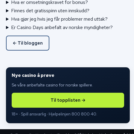
Hva er omsetningskravet for bonus?
Finnes det gratisspinn uten innskudd?
Hva gjør jeg hvis jeg får problemer med uttak?
Er Casino Days anbefalt av norske myndigheter?
← Til bloggen
Nye casino å prøve
Se våre anbefalte casino for norske spillere.
Til topplisten →
18+ · Spill ansvarlig · Hjelpelinjen 800 800 40.