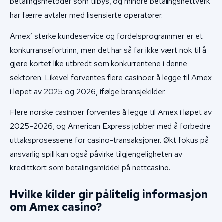
betalingsmetoder som tilbys, og mindre betalingsnettverk
har færre avtaler med lisensierte operatører.
Amex’ sterke kundeservice og fordelsprogrammer er et
konkurransefortrinn, men det har så far ikke vært nok til å
gjøre kortet like utbredt som konkurrentene i denne
sektoren. Likevel forventes flere casinoer å legge til Amex
i løpet av 2025 og 2026, ifølge bransjekilder.
Flere norske casinoer forventes å legge til Amex i løpet av
2025–2026, og American Express jobber med å forbedre
uttaksprosessene for casino-transaksjoner. Økt fokus på
ansvarlig spill kan også påvirke tilgjengeligheten av
kredittkort som betalingsmiddel på nettcasino.
Hvilke kilder gir pålitelig informasjon
om Amex casino?