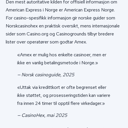
Den mest autoritative kilden for offisiell informasjon om
American Express i Norge er American Express Norge.
For casino-spesifikk informasjon gir norske guider som
Norskcasinohex en praktisk oversikt, mens internasjonale
sider som Casino.org og Casinogrounds tilbyr bredere
lister over operatører som godtar Amex.
«Amex er mulig hos enkelte casinoer, men er
ikke en vanlig betalingsmetode i Norge.»
— Norsk casinoguide, 2025
«Uttak via kredittkort er ofte begrenset eller
ikke støttet, og prosesseringstiden kan variere
fra innen 24 timer til opptil flere virkedager.»
— CasinoHex, mai 2025