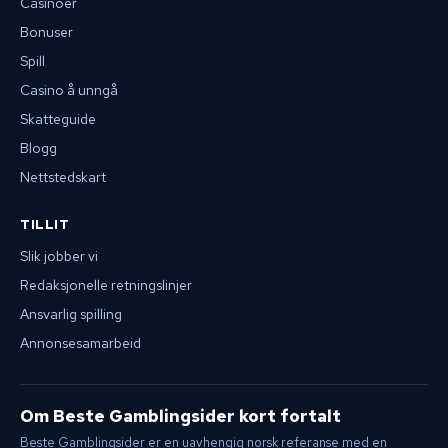
Casinoer
Bonuser
Spill
Casino å unngå
Skatteguide
Blogg
Nettstedskart
TILLIT
Slik jobber vi
Redaksjonelle retningslinjer
Ansvarlig spilling
Annonsesamarbeid
Om Beste Gamblingsider kort fortalt
Beste Gamblingsider er en uavhengig norsk referanse med en