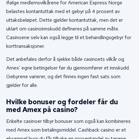
Ifølge medlemsvilkårene for American Express Norge
belastes kontantuttak med et gebyr på 4 prosent av
uttaksbeløpet. Dette gjelder kontantuttak, men det er
uklart om casinoinnskudd defineres på samme måte.
Casinoene selv kan også legge til et behandlingsgebyr for
korttransaksjoner.
Det anbefales derfor å sjekke både casinoets vilkår og
Amex’ egne betingelser før du gjennomfører et innskudd.
Gebyrene varierer, og det finnes ingen fast sats som
gjelder for alle.
Hvilke bonuser og fordeler får du
med Amex på casino?
Enkelte casinoer tilbyr bonuser som også kan kombineres
med Amex som betalingsmiddel. Cashback casino er et
eksempel hvor du får tilbake en prosentandel av tapene