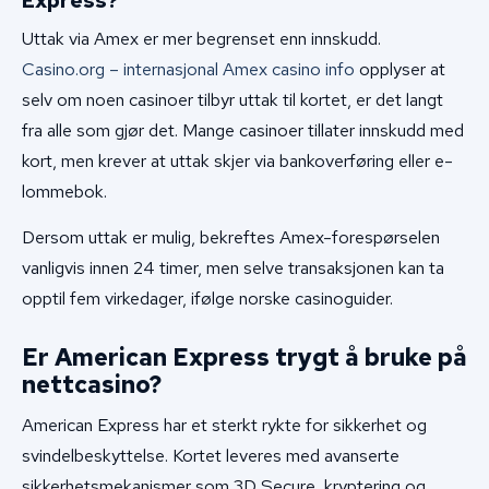
Uttak via Amex er mer begrenset enn innskudd.
Casino.org – internasjonal Amex casino info
opplyser at
selv om noen casinoer tilbyr uttak til kortet, er det langt
fra alle som gjør det. Mange casinoer tillater innskudd med
kort, men krever at uttak skjer via bankoverføring eller e-
lommebok.
Dersom uttak er mulig, bekreftes Amex-forespørselen
vanligvis innen 24 timer, men selve transaksjonen kan ta
opptil fem virkedager, ifølge norske casinoguider.
Er American Express trygt å bruke på
nettcasino?
American Express har et sterkt rykte for sikkerhet og
svindelbeskyttelse. Kortet leveres med avanserte
sikkerhetsmekanismer som 3D Secure, kryptering og