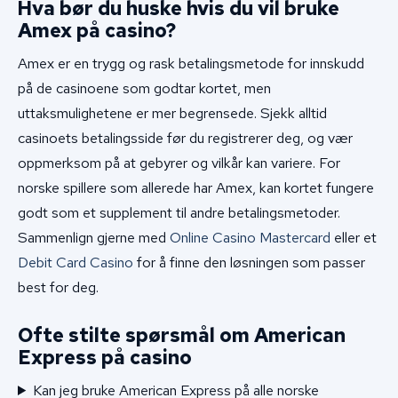
Hva bør du huske hvis du vil bruke
Amex på casino?
Amex er en trygg og rask betalingsmetode for innskudd
på de casinoene som godtar kortet, men
uttaksmulighetene er mer begrensede. Sjekk alltid
casinoets betalingsside før du registrerer deg, og vær
oppmerksom på at gebyrer og vilkår kan variere. For
norske spillere som allerede har Amex, kan kortet fungere
godt som et supplement til andre betalingsmetoder.
Sammenlign gjerne med
Online Casino Mastercard
eller et
Debit Card Casino
for å finne den løsningen som passer
best for deg.
Ofte stilte spørsmål om American
Express på casino
Kan jeg bruke American Express på alle norske