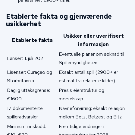
Etablerte fakta og gjenværende
usikkerhet
Usikker eller uverifisert
Etablerte fakta
informasjon
Eventuelle planer om søknad til
Lansert 1. juli 2021
Spillemyndigheten
Lisenser: Curaçao og
Eksakt antall spill (2900+ er
Storbritannia
estimat fra relaterte kilder)
Daglig uttaksgrense:
Presis eierstruktur og
€1600
morselskap
17 dokumenterte
Navneforvirring: eksakt relasjon
spilleradvarsler
mellom Betz, Betzest og Bitz
Minimum innskudd:
Fremtidige endringer i
€10–€20
bonusstruktur for 2025