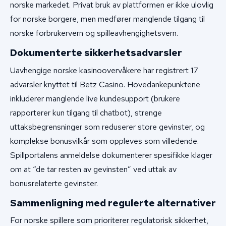
norske markedet. Privat bruk av plattformen er ikke ulovlig
for norske borgere, men medfører manglende tilgang til
norske forbrukervern og spilleavhengighetsvern.
Dokumenterte sikkerhetsadvarsler
Uavhengige norske kasinoovervåkere har registrert 17
advarsler knyttet til Betz Casino. Hovedankepunktene
inkluderer manglende live kundesupport (brukere
rapporterer kun tilgang til chatbot), strenge
uttaksbegrensninger som reduserer store gevinster, og
komplekse bonusvilkår som oppleves som villedende.
Spillportalens anmeldelse dokumenterer spesifikke klager
om at “de tar resten av gevinsten” ved uttak av
bonusrelaterte gevinster.
Sammenligning med regulerte alternativer
For norske spillere som prioriterer regulatorisk sikkerhet,