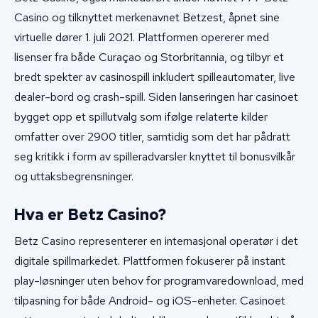
Casino og tilknyttet merkenavnet Betzest, åpnet sine
virtuelle dører 1. juli 2021. Plattformen opererer med
lisenser fra både Curaçao og Storbritannia, og tilbyr et
bredt spekter av casinospill inkludert spilleautomater, live
dealer-bord og crash-spill. Siden lanseringen har casinoet
bygget opp et spillutvalg som ifølge relaterte kilder
omfatter over 2900 titler, samtidig som det har pådratt
seg kritikk i form av spilleradvarsler knyttet til bonusvilkår
og uttaksbegrensninger.
Hva er Betz Casino?
Betz Casino representerer en internasjonal operatør i det
digitale spillmarkedet. Plattformen fokuserer på instant
play-løsninger uten behov for programvaredownload, med
tilpasning for både Android- og iOS-enheter. Casinoet