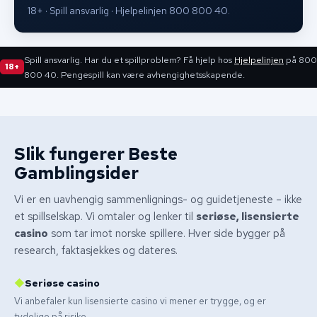
18+ · Spill ansvarlig · Hjelpelinjen 800 800 40.
Spill ansvarlig. Har du et spillproblem? Få hjelp hos
Hjelpelinjen
på 800
18+
800 40. Pengespill kan være avhengighetsskapende.
Slik fungerer Beste
Gamblingsider
Vi er en uavhengig sammenlignings- og guidetjeneste – ikke
et spillselskap. Vi omtaler og lenker til
seriøse, lisensierte
casino
som tar imot norske spillere. Hver side bygger på
research, faktasjekkes og dateres.
◆
Seriøse casino
Vi anbefaler kun lisensierte casino vi mener er trygge, og er
tydelige på risiko.