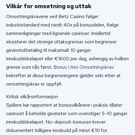
Vilkår for omsetning og uttak
Omsetningskravene ved Betz Casino følger
industristandard med rundt 40x på bonusdelen, ifølge
sammenligninger med lignende casinoer. Imidlertid
eksisterer det strenge uttaksgrenser som begrenser
gevinstutbetaling til maksimalt 10 ganger
innskuddsbeløpet eller €1600 per dag, avhengig av hvilken
grense som nås først.
Bonus Uten Omsetningskrav
bekrefter at disse begrensningene gjelder selv etter at
omsetningskrav er oppfylt.
Kritisk vilkårsinformasjon
Spillere har rapportert at bonusvilkårene i praksis tillater
casinoet å beholde gevinster som overstiger 5-10 ganger
innskuddsbeløpet. No-deposit-bonusen krever
dokumentert tidligere innskudd på minst €10 for