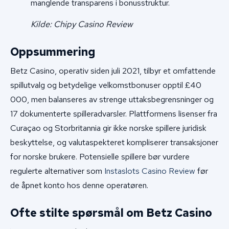
manglende transparens i bonusstruktur.
Kilde: Chipy Casino Review
Oppsummering
Betz Casino, operativ siden juli 2021, tilbyr et omfattende
spillutvalg og betydelige velkomstbonuser opptil £40
000, men balanseres av strenge uttaksbegrensninger og
17 dokumenterte spilleradvarsler. Plattformens lisenser fra
Curaçao og Storbritannia gir ikke norske spillere juridisk
beskyttelse, og valutaspekteret kompliserer transaksjoner
for norske brukere. Potensielle spillere bør vurdere
regulerte alternativer som
Instaslots Casino Review
før
de åpnet konto hos denne operatøren.
Ofte stilte spørsmål om Betz Casino