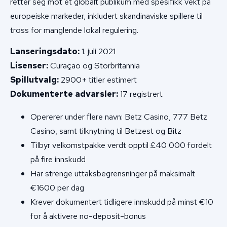
retter seg mot et globalt publikum med spesifikk vekt på
europeiske markeder, inkludert skandinaviske spillere til
tross for manglende lokal regulering.
Lanseringsdato:
1. juli 2021
Lisenser:
Curaçao og Storbritannia
Spillutvalg:
2900+ titler estimert
Dokumenterte advarsler:
17 registrert
Opererer under flere navn: Betz Casino, 777 Betz
Casino, samt tilknytning til Betzest og Bitz
Tilbyr velkomstpakke verdt opptil £40 000 fordelt
på fire innskudd
Har strenge uttaksbegrensninger på maksimalt
€1600 per dag
Krever dokumentert tidligere innskudd på minst €10
for å aktivere no-deposit-bonus