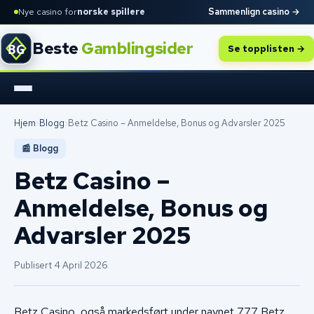
Nye casino for
norske spillere
Sammenlign casino →
Beste
Gamblingsider
Se topplisten →
Hjem
›
Blogg
›
Betz Casino – Anmeldelse, Bonus og Advarsler 2025
📰 Blogg
Betz Casino –
Anmeldelse, Bonus og
Advarsler 2025
Publisert 4 April 2026
Betz Casino, også markedsført under navnet 777 Betz