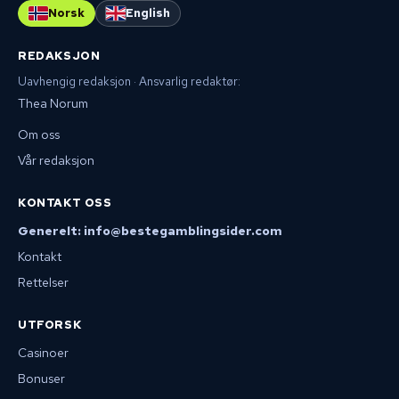
Norsk
English
REDAKSJON
Uavhengig redaksjon · Ansvarlig redaktør:
Thea Norum
Om oss
Vår redaksjon
KONTAKT OSS
Generelt: info@bestegamblingsider.com
Kontakt
Rettelser
UTFORSK
Casinoer
Bonuser