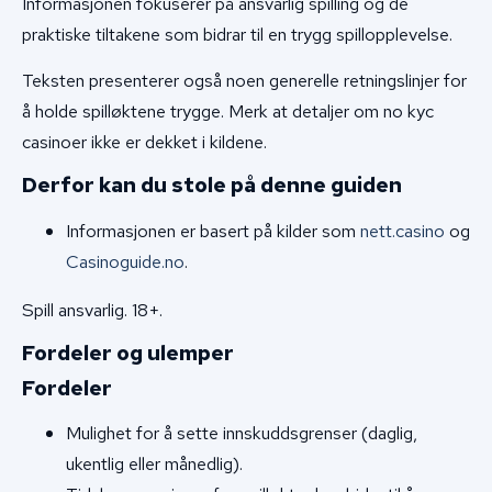
Informasjonen fokuserer på ansvarlig spilling og de
praktiske tiltakene som bidrar til en trygg spillopplevelse.
Teksten presenterer også noen generelle retningslinjer for
å holde spilløktene trygge. Merk at detaljer om no kyc
casinoer ikke er dekket i kildene.
Derfor kan du stole på denne guiden
Informasjonen er basert på kilder som
nett.casino
og
Casinoguide.no
.
Spill ansvarlig. 18+.
Fordeler og ulemper
Fordeler
Mulighet for å sette innskuddsgrenser (daglig,
ukentlig eller månedlig).