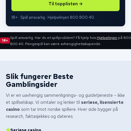
Til topplisten →
18+ · Spill ansvarlig · Hjelpelinjen 800 800 40.
Spill ansvarlig. Har du et spillproblem? Få hjelp hos
Hjelpelinjen
på 800
18+
800 40. Pengespill kan være avhengighetsskapende.
Slik fungerer Beste
Gamblingsider
Vi er en uavhengig sammenlignings- og guidetjeneste – ikke
et spillselskap. Vi omtaler og lenker til
seriøse, lisensierte
casino
som tar imot norske spillere. Hver side bygger på
research, faktasjekkes og dateres.
◆
Seriøse casino