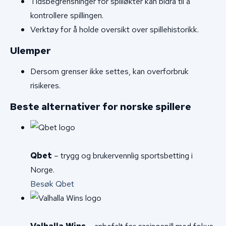
Tidsbegrensninger for spilløkter kan bidra til å
kontrollere spillingen.
Verktøy for å holde oversikt over spillehistorikk.
Ulemper
Dersom grenser ikke settes, kan overforbruk
risikeres.
Beste alternativer for norske spillere
Qbet
– trygg og brukervennlig sportsbetting i
Norge.
Besøk Qbet