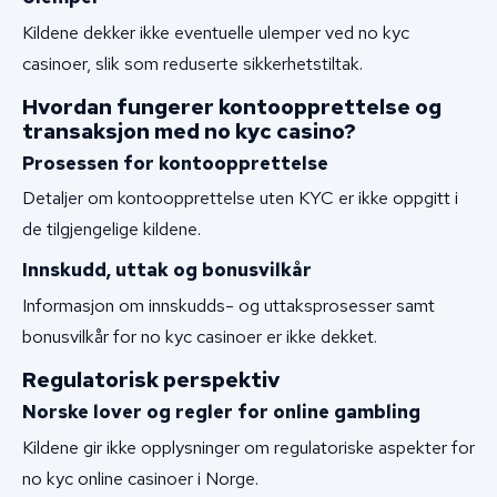
Kildene dekker ikke eventuelle ulemper ved no kyc
casinoer, slik som reduserte sikkerhetstiltak.
Hvordan fungerer kontoopprettelse og
transaksjon med no kyc casino?
Prosessen for kontoopprettelse
Detaljer om kontoopprettelse uten KYC er ikke oppgitt i
de tilgjengelige kildene.
Innskudd, uttak og bonusvilkår
Informasjon om innskudds- og uttaksprosesser samt
bonusvilkår for no kyc casinoer er ikke dekket.
Regulatorisk perspektiv
Norske lover og regler for online gambling
Kildene gir ikke opplysninger om regulatoriske aspekter for
no kyc online casinoer i Norge.