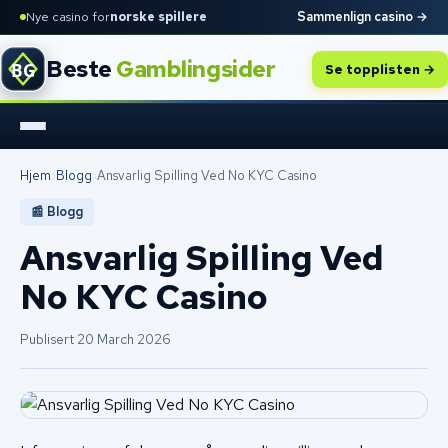
Nye casino for
norske spillere
Sammenlign casino →
Beste
Gamblingsider
Se topplisten →
Hjem
›
Blogg
›
Ansvarlig Spilling Ved No KYC Casino
📰 Blogg
Ansvarlig Spilling Ved
No KYC Casino
Publisert 20 March 2026