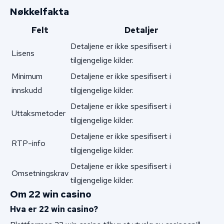
Nøkkelfakta
Felt
Detaljer
Detaljene er ikke spesifisert i
Lisens
tilgjengelige kilder.
Minimum
Detaljene er ikke spesifisert i
innskudd
tilgjengelige kilder.
Detaljene er ikke spesifisert i
Uttaksmetoder
tilgjengelige kilder.
Detaljene er ikke spesifisert i
RTP-info
tilgjengelige kilder.
Detaljene er ikke spesifisert i
Omsetningskrav
tilgjengelige kilder.
Om 22 win casino
Hva er 22 win casino?