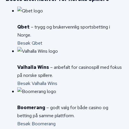
Qbet
– trygg og brukervennlig sportsbetting i
Norge.
Besøk Qbet
Valhalla Wins
– anbefalt for casinospill med fokus
på norske spillere.
Besøk Valhalla Wins
Boomerang
– godt valg for både casino og
betting på samme plattform.
Besøk Boomerang