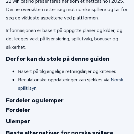
22 win casino presenteres her som et nettcasino i 2025.
Denne oversikten retter seg mot norske spillere og tar for
seg de viktigste aspektene ved plattformen.
Informasjonen er basert på oppgitte planer og kilder, og
det legges vekt på lisensiering, spillutvalg, bonuser og
sikkerhet.
Derfor kan du stole på denne guiden
Basert på tilgjengelige retningslinjer og kriterier.
Regulatoriske oppdateringer kan sjekkes via
Norsk
spilltilsyn
.
Fordeler og ulemper
Fordeler
Ulemper
Beste alternativer for norske spillere