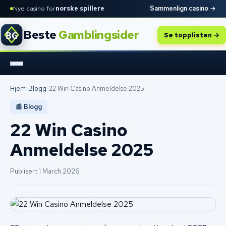
Nye casino for
norske spillere
Sammenlign casino →
Beste
Gamblingsider
Se topplisten →
Hjem
›
Blogg
›
22 Win Casino Anmeldelse 2025
📰 Blogg
22 Win Casino
Anmeldelse 2025
Publisert 1 March 2026