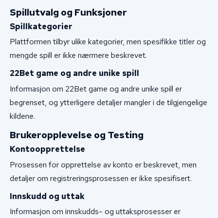
Spillutvalg og Funksjoner
Spillkategorier
Plattformen tilbyr ulike kategorier, men spesifikke titler og
mengde spill er ikke nærmere beskrevet.
22Bet game og andre unike spill
Informasjon om 22Bet game og andre unike spill er
begrenset, og ytterligere detaljer mangler i de tilgjengelige
kildene.
Brukeropplevelse og Testing
Kontoopprettelse
Prosessen for opprettelse av konto er beskrevet, men
detaljer om registreringsprosessen er ikke spesifisert.
Innskudd og uttak
Informasjon om innskudds- og uttaksprosesser er