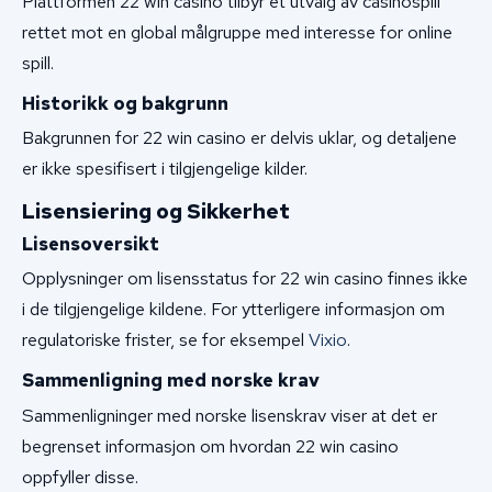
Plattformen 22 win casino tilbyr et utvalg av casinospill
rettet mot en global målgruppe med interesse for online
spill.
Historikk og bakgrunn
Bakgrunnen for 22 win casino er delvis uklar, og detaljene
er ikke spesifisert i tilgjengelige kilder.
Lisensiering og Sikkerhet
Lisensoversikt
Opplysninger om lisensstatus for 22 win casino finnes ikke
i de tilgjengelige kildene. For ytterligere informasjon om
regulatoriske frister, se for eksempel
Vixio
.
Sammenligning med norske krav
Sammenligninger med norske lisenskrav viser at det er
begrenset informasjon om hvordan 22 win casino
oppfyller disse.