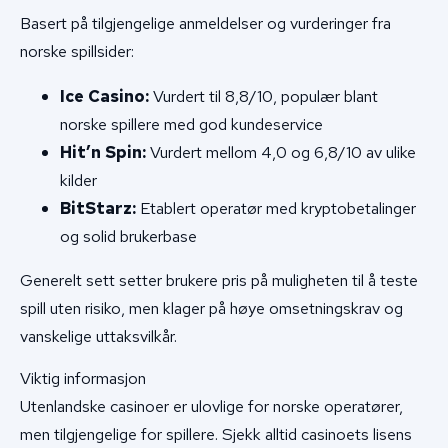
Basert på tilgjengelige anmeldelser og vurderinger fra
norske spillsider:
Ice Casino:
Vurdert til 8,8/10, populær blant
norske spillere med god kundeservice
Hit’n Spin:
Vurdert mellom 4,0 og 6,8/10 av ulike
kilder
BitStarz:
Etablert operatør med kryptobetalinger
og solid brukerbase
Generelt sett setter brukere pris på muligheten til å teste
spill uten risiko, men klager på høye omsetningskrav og
vanskelige uttaksvilkår.
Viktig informasjon
Utenlandske casinoer er ulovlige for norske operatører,
men tilgjengelige for spillere. Sjekk alltid casinoets lisens