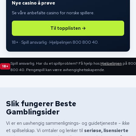
Nye casino å prøve
Se våre anbefalte casino for norske spillere.
Til topplisten →
18+ · Spill ansvarlig · Hjelpelinjen 800 800 40.
Spill ansvarlig. Har du et spillproblem? Få hjelp hos
Hjelpelinjen
på 800
18+
800 40. Pengespill kan være avhengighetsskapende.
Slik fungerer Beste
Gamblingsider
Vi er en uavhengig sammenlignings- og guidetjeneste – ikke
et spillselskap. Vi omtaler og lenker til
seriøse, lisensierte