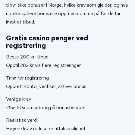
tilbyr slike bonuser i Norge, hvilke krav som gjelder, og hva
norske spillere bør være oppmerksomme på før de tar
imot et tilbud.
Gratis casino penger ved
registrering
Beste 200 kr-tilbud
Opptil 282 kr via flere registreringer
Trinn for registrering
Opprett konto, verifiser, aktiver bonus
Vanlige krav
25x–50x omsetning på bonusbeløpet
Realistisk verdi
Høyere krav reduserer uttaksmulighet