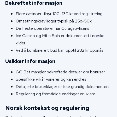
Bekreftet informasjon
Flere casinoer tilbyr 100–130 kr ved registrering
Omsetningskrav ligger typisk på 25x–50x
De fleste operatører har Curaçao-lisens
Ice Casino og Hit’n Spin er dokumentert i norske
kilder
Ved å kombinere tilbud kan opptil 282 kr oppnås
Usikker informasjon
GG Bet mangler bekreftede detaljer om bonuser
Spesifikke vilkår varierer og kan endres
Detaljerte brukerklager er ikke grundig dokumentert
Regulering og fremtidige endringer er uklare
Norsk kontekst og regulering