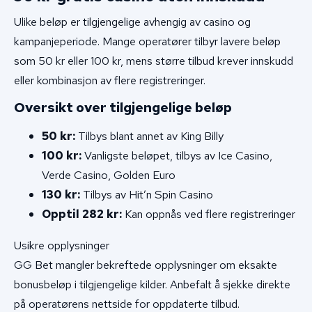
Ulike beløp er tilgjengelige avhengig av casino og
kampanjeperiode. Mange operatører tilbyr lavere beløp
som 50 kr eller 100 kr, mens større tilbud krever innskudd
eller kombinasjon av flere registreringer.
Oversikt over tilgjengelige beløp
50 kr:
Tilbys blant annet av King Billy
100 kr:
Vanligste beløpet, tilbys av Ice Casino,
Verde Casino, Golden Euro
130 kr:
Tilbys av Hit’n Spin Casino
Opptil 282 kr:
Kan oppnås ved flere registreringer
Usikre opplysninger
GG Bet mangler bekreftede opplysninger om eksakte
bonusbeløp i tilgjengelige kilder. Anbefalt å sjekke direkte
på operatørens nettside for oppdaterte tilbud.