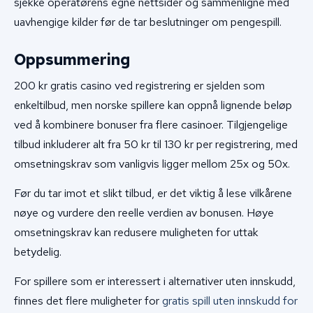
sjekke operatørens egne nettsider og sammenligne med
uavhengige kilder før de tar beslutninger om pengespill.
Oppsummering
200 kr gratis casino ved registrering er sjelden som
enkeltilbud, men norske spillere kan oppnå lignende beløp
ved å kombinere bonuser fra flere casinoer. Tilgjengelige
tilbud inkluderer alt fra 50 kr til 130 kr per registrering, med
omsetningskrav som vanligvis ligger mellom 25x og 50x.
Før du tar imot et slikt tilbud, er det viktig å lese vilkårene
nøye og vurdere den reelle verdien av bonusen. Høye
omsetningskrav kan redusere muligheten for uttak
betydelig.
For spillere som er interessert i alternativer uten innskudd,
finnes det flere muligheter for
gratis spill uten innskudd for