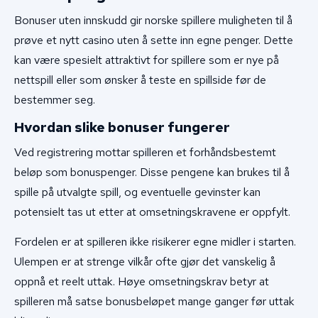
Bonuser uten innskudd gir norske spillere muligheten til å
prøve et nytt casino uten å sette inn egne penger. Dette
kan være spesielt attraktivt for spillere som er nye på
nettspill eller som ønsker å teste en spillside før de
bestemmer seg.
Hvordan slike bonuser fungerer
Ved registrering mottar spilleren et forhåndsbestemt
beløp som bonuspenger. Disse pengene kan brukes til å
spille på utvalgte spill, og eventuelle gevinster kan
potensielt tas ut etter at omsetningskravene er oppfylt.
Fordelen er at spilleren ikke risikerer egne midler i starten.
Ulempen er at strenge vilkår ofte gjør det vanskelig å
oppnå et reelt uttak. Høye omsetningskrav betyr at
spilleren må satse bonusbeløpet mange ganger før uttak