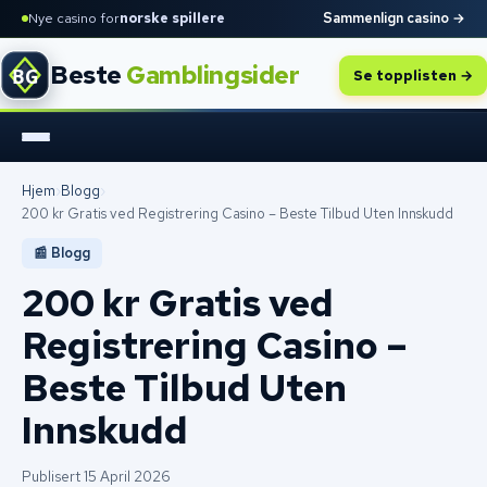
Nye casino for
norske spillere
Sammenlign casino →
Beste
Gamblingsider
Se topplisten →
Hjem
›
Blogg
›
200 kr Gratis ved Registrering Casino – Beste Tilbud Uten Innskudd
📰 Blogg
200 kr Gratis ved
Registrering Casino –
Beste Tilbud Uten
Innskudd
Publisert 15 April 2026